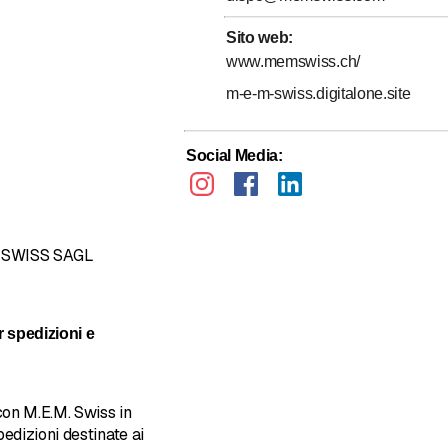
Sito web
:
www.memswiss.ch/
m-e-m-swiss.digitalone.site
Social Media
:
. SWISS SAGL
e 5 su 5 stelle
r spedizioni e
on M.E.M. Swiss in
edizioni destinate ai