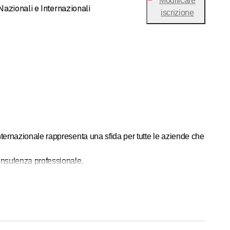
Modificare
Nazionali e Internazionali
iscrizione
nternazionale rappresenta una sfida per tutte le aziende che
consulenza professionale.
d di qualità e professionalità nell’ambito delle operazioni