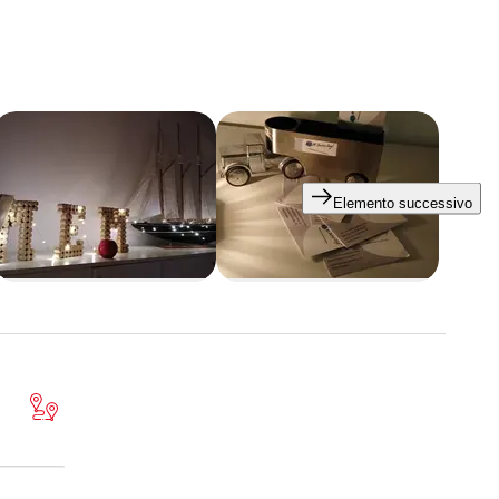
ette di garantire un servizio personalizzato e mirato a
 di partner di fiducia abbiamo la possibilità di seguire in
rincipali dogane di confine.
rci e successive rispedizioni, oltre all’eventuale
Elemento successivo
esto modo a offrire servizi rapidi e competitivi per ogni tipo