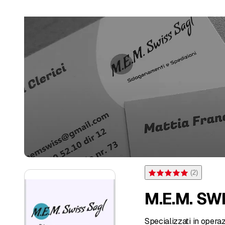
(
2
)
Valutazione 5 di 5 stelle s
M.E.M. SW
Specializzati in operazi