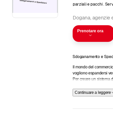
parziali e pacchi . Ser
Dogana, agenzie 
Prenotare ora
Sdoganamento e Spediz
Il mondo del commercio è
vogliono espandersi ver
Per creare un sistema d
Continuare a leggere
La M.E.M. Swiss Sagl ha
doganali e delle spedizi