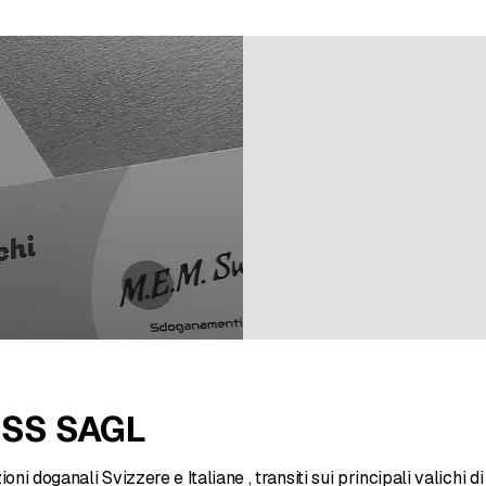
u 2 valutazioni
ISS SAGL
oni doganali Svizzere e Italiane , transiti sui principali valichi di