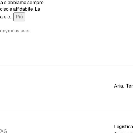
zera e abbiamo sempre
ciso e affidabile. La
a e c
...
Più
nonymous user
Aria
,
Ter
Logistica
STAG