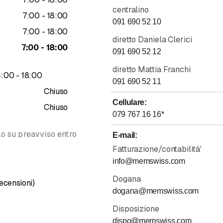
doganali per la corretta imposizione di tasse e tributi, agevolazio
centralino
fino a
7
:
00
-
18
:
00
l’archiviazione delle quietanze in formato XML come da nuove no
091 690 52 10
fino a
7
:
00
-
18
:
00
diretto Daniela Clerici
fino a
7
:
00
-
18
:
00
091 690 52 12
iali e completi da e per la Svizzera
cchi nazionale e internazionale
diretto Mattia Franchi
fino a
4
:
00
-
18
:
00
ressi nazionali ed internazionali
091 690 52 11
Chiuso
 Mare dai principali porti Italiani
Cellulare
:
 Aereo dai principali Aeroporti Italiani
Chiuso
079 767 16 16
*
olo su preavviso entro
E-mail
:
Fatturazione/contabilità'
info@memswiss.com
Recensione 5 su 5 stelle
Dogana
ecensioni)
dogana@memswiss.com
Disposizione
dispo@memswiss.com