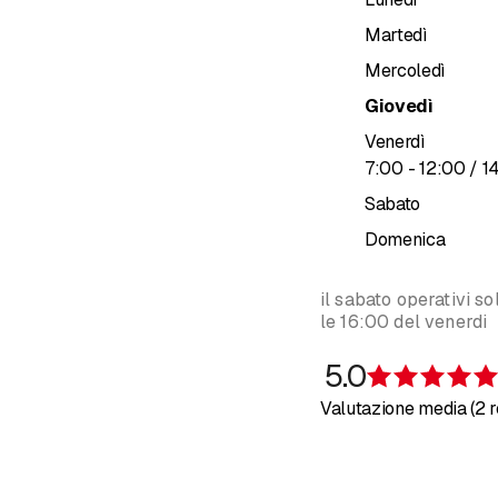
Consulenze 
Martedì
Garantiamo 
Mercoledì
TRASPORTO
Giovedì
Carichi parz
Venerdì
Servizio pa
fino a
7
:
00
-
12
:
00
/ 1
Servizi esp
Sabato
Servizio Via
Servizio Via
Domenica
il sabato operativi s
le 16:00 del venerdi
5.0
Valutazione media (2 r