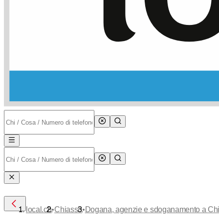
•
•
local.ch
Chiasso
Dogana, agenzie e sdoganamento a Ch