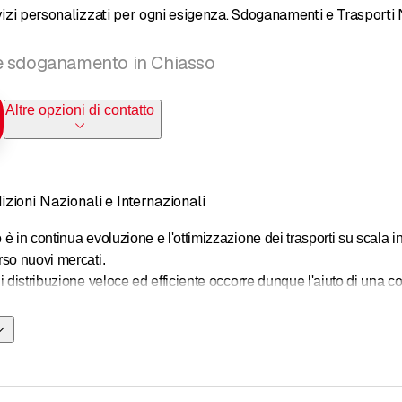
vizi personalizzati per ogni esigenza. Sdoganamenti e Trasporti 
e sdoganamento in Chiasso
Altre opzioni di contatto
ioni Nazionali e Internazionali
 in continua evoluzione e l'ottimizzazione dei trasporti su scala i
so nuovi mercati.
i distribuzione veloce ed efficiente occorre dunque l'aiuto di una 
 come principale obiettivo quello di operare con un elevato standar
oni.