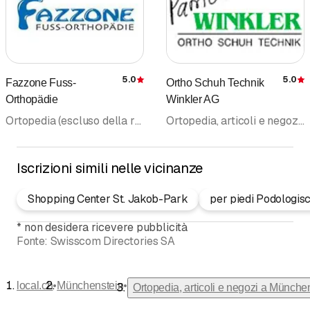
5.0
5.0
Fazzone Fuss-
Ortho Schuh Technik
Recensione
Orthopädie
Winkler AG
Ortopedia (escluso della rubrica medici) • Calzolai • Ortopedia, articoli e negozi
Ortopedia, articoli e negozi • Calzature • Ortopedia (escluso della rubrica medici)
Iscrizioni simili nelle vicinanze
Shopping Center St. Jakob-Park
per piedi Podologis
*
non desidera ricevere pubblicità
Fonte:
Swisscom Directories SA
•
•
local.ch
Münchenstein
Ortopedia, articoli e negozi a Münche