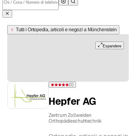
Tutti i Ortopedia, articoli e negozi a Münchenstein
Espandere
(
2
)
Valutazione 5 di 5 stelle su 2 valutazioni
Hepfer AG
Zentrum Zollweiden
Orthopädieschuhtechnik