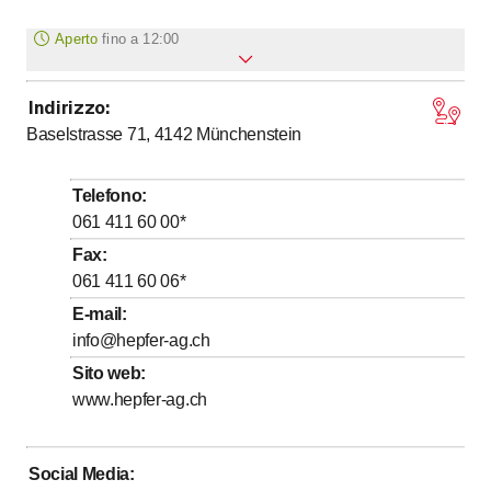
Aperto
fino a
12:00
Indirizzo
:
Lunedì
Chiuso
Baselstrasse 71, 4142
Münchenstein
fino a
fino a
Martedì
8
:
00
-
12
:
00
/ 14
:
00
-
17
:
30
fino a
Mercoledì
14
:
00
-
17
:
30
Telefono
:
fino a
Giovedì
14
:
00
-
19
:
00
061 411 60 00
*
fino a
fino a
Venerdì
8
:
00
-
12
:
00
/ 14
:
00
-
17
:
30
Fax
:
061 411 60 06
*
Sabato
Chiuso
E-mail
:
Domenica
Chiuso
info@hepfer-ag.ch
Sito web
:
www.hepfer-ag.ch
Social Media
: