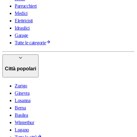
Parrucchieri
Medici
Elettricisti
Idraulici
Garage
Tutte le categorie
Città popolari
Zurigo
Ginevra
Losanna
Berna
Basilea
Winterthur
Lugano