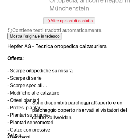
Ortopedia, articoli e negozi in
Münchenstein
Altre opzioni di contatto
Contiene testi tradotti automaticamente.
Mostra l'originale in tedesco
Hepfer AG - Tecnica ortopedica calzaturiera
Offerta
:
- Scarpe ortopediche su misura
- Scarpe di serie
- Scarpe speciali
- Modifiche alle calzature
- Ortesi plantari
Sono disponibili parcheggi all'aperto e un
- Protesi plantari
parcheggio coperto riservati ai visitatori del
- Plantari su misura
centro Zollweiden.
- Plantari sensomotori
- Calze compressive
&nbsp;
- Bendaggi