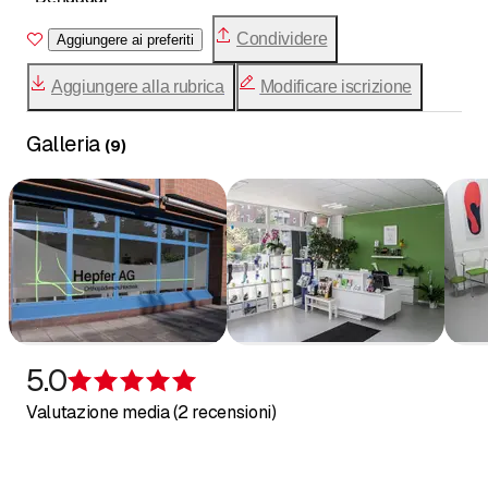
- Cunei per accorciamento della gamba
Condividere
Aggiungere ai preferiti
- Riparazione scarpe
- Cuciture in pelle
Aggiungere alla rubrica
Modificare iscrizione
- Accessori
Galleria
(
9
)
5.0
Recensione 5 su 5 stelle
Valutazione media (2 recensioni)