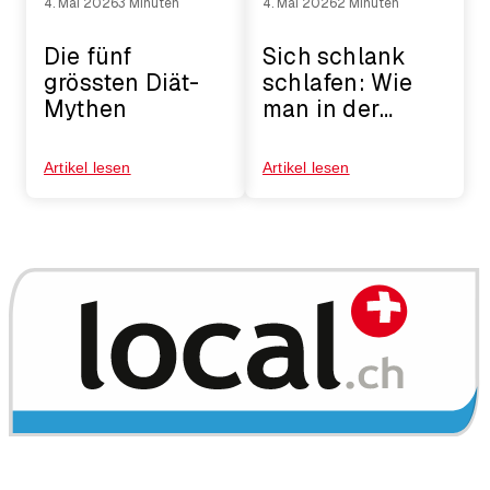
4. Mai 2026
3 Minuten
4. Mai 2026
2 Minuten
Die fünf
Sich schlank
grössten Diät-
schlafen: Wie
Mythen
man in der
Nacht Gewicht
verliert
Artikel lesen
Artikel lesen