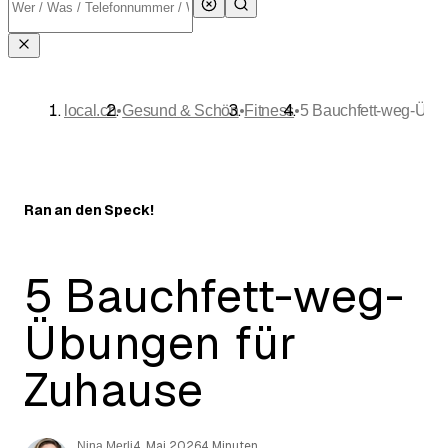
•
•
•
local.ch
Gesund & Schön
Fitness
5 Bauchfett-weg-Übu
Ran an den Speck!
5 Bauchfett-weg-
Übungen für
Zuhause
4. Mai 2026
4 Minuten
Nina Merli