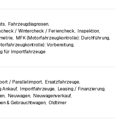
sts
,
Fahrzeugdiagnosen
,
scheck / Wintercheck / Feriencheck
,
Inspektion
,
metrie
,
MFK (Motorfahrzeugkontrolle): Durchführung
,
orfahrzeugkontrolle): Vorbereitung
,
g für Importfahrzeuge
port / Parallelimport
,
Ersatzfahrzeuge
,
g Ankauf
,
Importfahrzeuge
,
Leasing / Finanzierung
,
en
,
Neuwagen
,
Neuwagenverkauf
,
nen & Gebrauchtwagen
,
Oldtimer