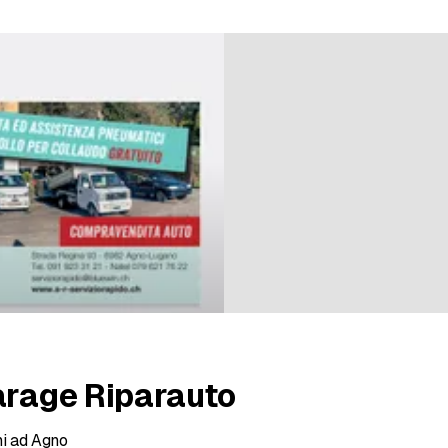
n bei 2 Bewertungen
arage Riparauto
ni ad Agno