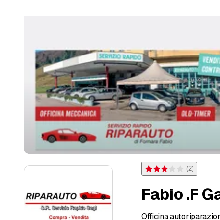
(
2
)
Bewertung 3 von 5 Sterne
Fabio .F G
Officina autoriparazio