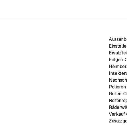
Aussenb
Einstell
Ersatzte
Felgen-
Heimber
Insekten
Nachsch
Polieren
Reifen-
Reifenre
Räderwä
Verkauf 
Zusatzga