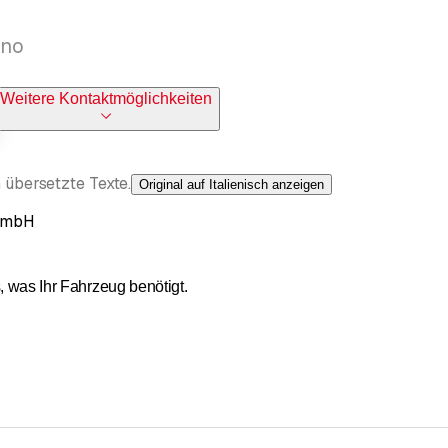
gno
Weitere Kontaktmöglichkeiten
 übersetzte Texte.
Original auf Italienisch anzeigen
 GmbH
s, was Ihr Fahrzeug benötigt.
O wurde aus Leidenschaft für Oldtimer und historische Fahrzeuge 
ssung/Geometrie
n im Allgemeinen