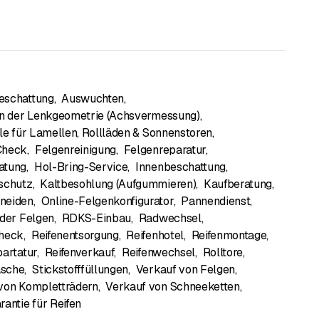
eschattung
,
Auswuchten
,
en der Lenkgeometrie (Achsvermessung)
,
ile für Lamellen, Rollläden & Sonnenstoren
,
Check
,
Felgenreinigung
,
Felgenreparatur
,
atung
,
Hol-Bring-Service
,
Innenbeschattung
,
schutz
,
Kaltbesohlung (Aufgummieren)
,
Kaufberatung
,
neiden
,
Online-Felgenkonfigurator
,
Pannendienst
,
 der Felgen
,
RDKS-Einbau
,
Radwechsel
,
Check
,
Reifenentsorgung
,
Reifenhotel
,
Reifenmontage
,
partatur
,
Reifenverkauf
,
Reifenwechsel
,
Rolltore
,
sche
,
Stickstofffüllungen
,
Verkauf von Felgen
,
von Kompletträdern
,
Verkauf von Schneeketten
,
rantie für Reifen