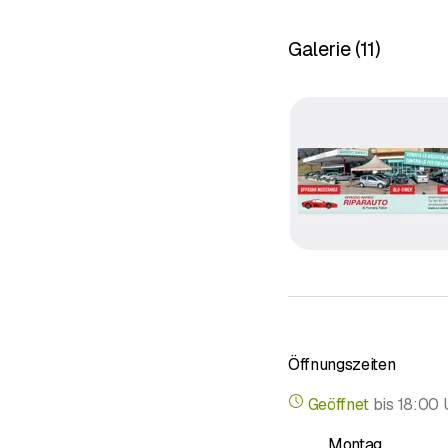
Prüfungen
Motor- und
Galerie
(
11
)
Karosserie
Verkauf un
Restaurier
Darüber hinaus befass
Öffnungszeiten
Geöffnet
bis
18:00 
Montag