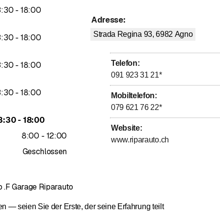
bis
3
:
30
-
18
:
00
Adresse
:
Strada Regina 93, 6982
Agno
bis
3
:
30
-
18
:
00
Telefon
:
bis
3
:
30
-
18
:
00
091 923 31 21
*
bis
3
:
30
-
18
:
00
Mobiltelefon
:
079 621 76 22
*
bis
3
:
30
-
18
:
00
Website
:
bis
8
:
00
-
12
:
00
www.riparauto.ch
Geschlossen
 .F Garage Riparauto
— seien Sie der Erste, der seine Erfahrung teilt