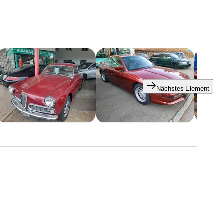
er
rkauf von Neu- und Gebrauchtwagen.
Nächstes Element
on 5 Sternen