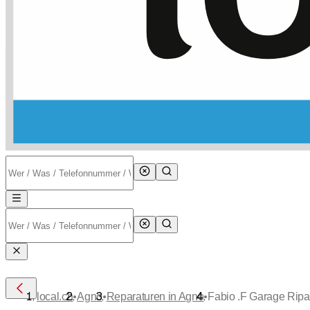
•
•
•
local.ch
Agno
Reparaturen in Agno
Fabio .F Garage Ripa