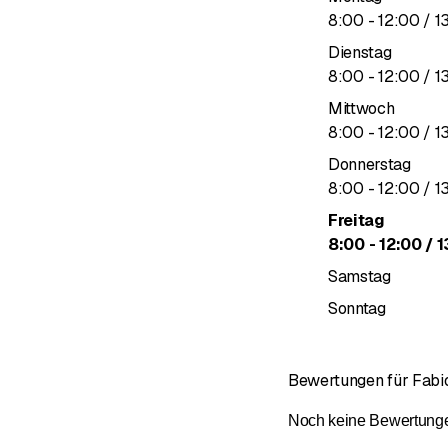
bis
8
:
00
-
12
:
00
/ 1
Dienstag
bis
8
:
00
-
12
:
00
/ 1
Mittwoch
bis
8
:
00
-
12
:
00
/ 1
Donnerstag
bis
8
:
00
-
12
:
00
/ 1
Freitag
bis
8
:
00
-
12
:
00
/ 1
Samstag
Sonntag
Bewertungen für Fabio
Noch keine Bewertungen 