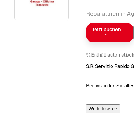
Reparaturen in A
Jetzt buchen
Enthält automatisch
S.R. Servizio Rapido
Bei uns finden Sie alle
Die Werkstatt RIPARAUT
Mechanikwerkstatt:
Weiterlesen
Achsverme
Reparature
Abgase