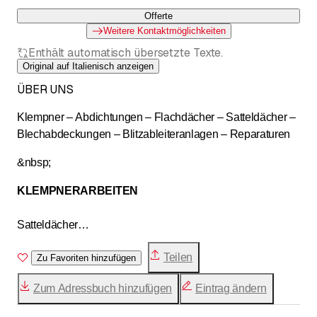
Offerte
Weitere Kontaktmöglichkeiten
Enthält automatisch übersetzte Texte.
Original auf Italienisch anzeigen
ÜBER UNS
Klempner – Abdichtungen – Flachdächer – Satteldächer –
Blechabdeckungen – Blitzableiteranlagen – Reparaturen
&nbsp;
KLEMPNERARBEITEN
Satteldächer
Ausführung von Klempnerarbeiten an allen Arten von
Teilen
Schrägdächern mit verschiedenen Dachdeckungen
Zu Favoriten hinzufügen
(Dachziegel, Dachpfannen, Eternitplatten, Schindeln usw.).
Zum Adressbuch hinzufügen
Eintrag ändern
Die ausgeführten Klempnerarbeiten umfassen: