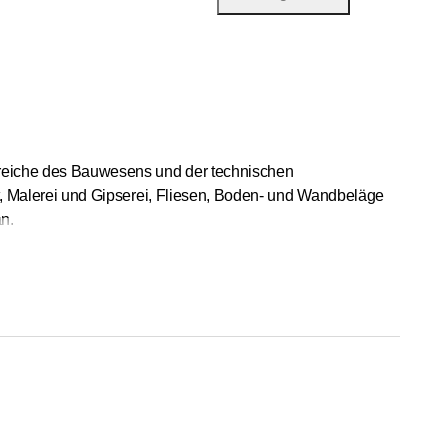
Bereiche des Bauwesens und der technischen
tät, Malerei und Gipserei, Fliesen, Boden- und Wandbeläge
n.
rungsarbeiten und Reinigungsdienste, die auf die
nd. Dank eines qualifizierten und vielseitigen Teams
Position als einziger Ansprechpartner für Ihre Bau- oder