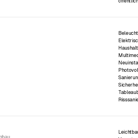
öffentli
Beleucht
Elektris
Haushalt
Multimed
Neuinsta
Photovol
Sanierun
Sicherhe
Tableau
Risssani
Leichtba
enbau