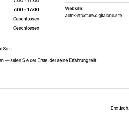
bis
7
:
00
-
17
:
00
Website
:
bis
7
:
00
-
17
:
00
aetrix-structure.digitalone.site
Geschlossen
Geschlossen
x Sàrl
— seien Sie der Erste, der seine Erfahrung teilt
Englisch
,