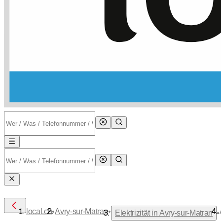
•
•
local.ch
Avry-sur-Matran
•
Elektrizität in Avry-sur-Matran