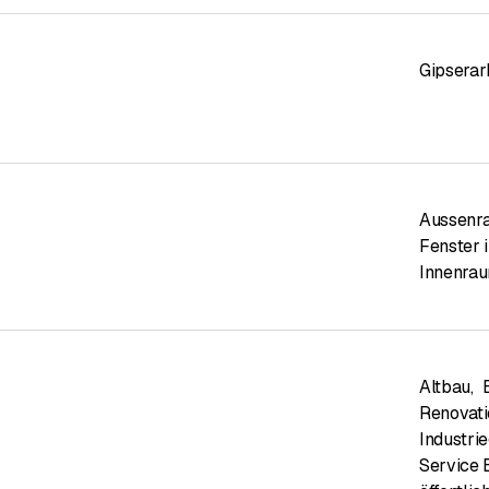
Gipserar
Aussenr
Fenster 
Innenra
Altbau
,
Renovati
Industri
Service 