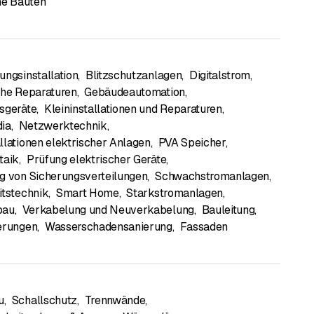
che Bauten
ungsinstallation
,
Blitzschutzanlagen
,
Digitalstrom
,
che Reparaturen
,
Gebäudeautomation
,
sgeräte
,
Kleininstallationen und Reparaturen
,
ia
,
Netzwerktechnik
,
llationen elektrischer Anlagen
,
PVA Speicher
,
taik
,
Prüfung elektrischer Geräte
,
g von Sicherungsverteilungen
,
Schwachstromanlagen
,
itstechnik
,
Smart Home
,
Starkstromanlagen
,
bau
,
Verkabelung und Neuverkabelung
,
Bauleitung
,
erungen
,
Wasserschadensanierung
,
Fassaden
u
,
Schallschutz
,
Trennwände
,