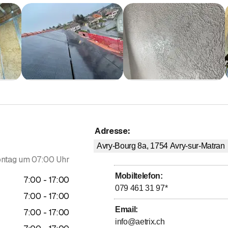
Adresse
:
Avry-Bourg 8a, 1754
Avry-sur-Matran
ntag um 07:00 Uhr
Mobiltelefon
:
bis
7
:
00
-
17
:
00
079 461 31 97
*
bis
7
:
00
-
17
:
00
Email
:
bis
7
:
00
-
17
:
00
info@aetrix.ch