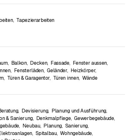
beiten
,
Tapezierarbeiten
aum
,
Balkon
,
Decken
,
Fassade
,
Fenster aussen
,
innen
,
Fensterläden
,
Geländer
,
Heizkörper
,
um
,
Türen & Garagentor
,
Türen innen
,
Wände
Beratung
,
Devisierung
,
Planung und Ausführung
,
on & Sanierung
,
Denkmalpflege
,
Gewerbegebäude
,
egebäude
,
Neubau
,
Planung
,
Sanierung
,
Elektroanlagen
,
Spitalbau
,
Wohngebäude
,