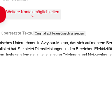
Weitere Kontaktmöglichkeiten
 übersetzte Texte.
Original auf Französisch anzeigen
namisches Unternehmen in Avry-sur-Matran, das sich auf mehrere 
lisiert hat. Sie bietet Dienstleistungen in den Bereichen Elektrizi
n, insbesondere die Installation von Telefonen und Netzwerken, a
erdem einen schnellen und effizienten Pannendienst sowie Renovie
en, sowohl Privatpersonen als auch Unternehmen, zugeschnitten si
men eine sorgfältige und zuverlässige Arbeit.
m Puls des Marktes und bietet einen umfassenden Service, der seine 
ärkt.
om
(kostenlose Version)