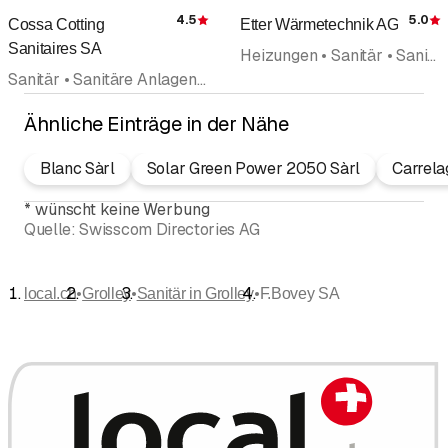
4.5
5.0
Cossa Cotting
Etter Wärmetechnik AG
Bewertung
Sanitaires SA
Heizungen • Sanitär • Sanitäre Anlagen und Installationen • Wärmepumpen • Oelfeuerungen • Lüftung • Haustechnik • Gebäudetechnik
Sanitär • Sanitäre Anlagen und Installationen • Heizungen • Wärmepumpen • Pannenhilfe • Kesselbau Kesselunterhalt • Badezimmerrenovation • Boilerentkalkung • Sanitärnotfalldienst
Ähnliche Einträge in der Nähe
Blanc Sàrl
Solar Green Power 2050 Sàrl
Carrela
*
wünscht keine Werbung
Quelle:
Swisscom Directories AG
•
•
•
local.ch
Grolley
Sanitär in Grolley
F.Bovey SA