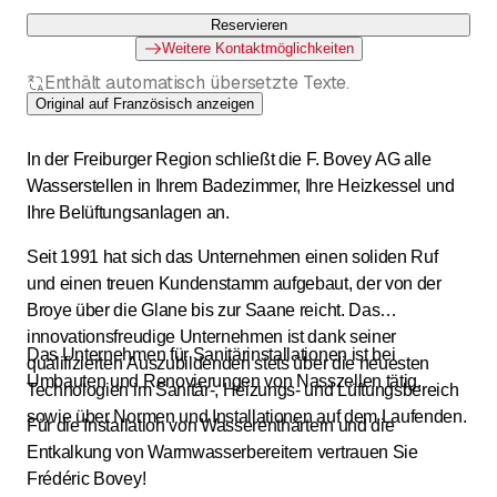
Reservieren
Weitere Kontaktmöglichkeiten
Enthält automatisch übersetzte Texte.
Original auf Französisch anzeigen
In der Freiburger Region schließt die F. Bovey AG alle
Wasserstellen in Ihrem Badezimmer, Ihre Heizkessel und
Ihre Belüftungsanlagen an.
Seit 1991 hat sich das Unternehmen einen soliden Ruf
und einen treuen Kundenstamm aufgebaut, der von der
Broye über die Glane bis zur Saane reicht. Das
innovationsfreudige Unternehmen ist dank seiner
Das Unternehmen für Sanitärinstallationen ist bei
qualifizierten Auszubildenden stets über die neuesten
Umbauten und Renovierungen von Nasszellen tätig.
Technologien im Sanitär-, Heizungs- und Lüftungsbereich
sowie über Normen und Installationen auf dem Laufenden.
Für die Installation von Wasserenthärtern und die
Entkalkung von Warmwasserbereitern vertrauen Sie
Frédéric Bovey!