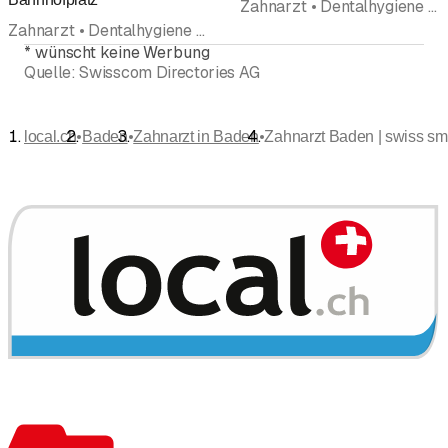
Zahnarzt • Dentalhygiene • Zahnärztlicher Notfalldienst • Zahnklinik • Zahnbleaching • Parodontologie • Rekonstruktive Zahnmedizin
Zahnarzt • Dentalhygiene • Zahnärztlicher Notfalldienst
*
wünscht keine Werbung
Quelle:
Swisscom Directories AG
•
•
•
local.ch
Baden
Zahnarzt in Baden
Zahnarzt Baden | swiss sm