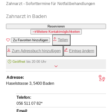
Zahnarzt - Soforttermine für Notfallbehandlungen
Zahnarzt in Baden
Reservieren
Weitere Kontaktmöglichkeiten
Teilen
Zu Favoriten hinzufügen
Zum Adressbuch hinzufügen
Eintrag ändern
Geöffnet
bis
20:00 Uhr
Adresse
:
bis
Montag
8
:
00
-
20
:
00
Haselstrasse 3, 5400
Baden
bis
Dienstag
8
:
00
-
19
:
30
bis
Mittwoch
7
:
00
-
19
:
00
Telefon
:
bis
Donnerstag
8
:
00
-
20
:
00
056 511 07 82
*
bis
Freitag
8
:
00
-
18
:
00
Email
: