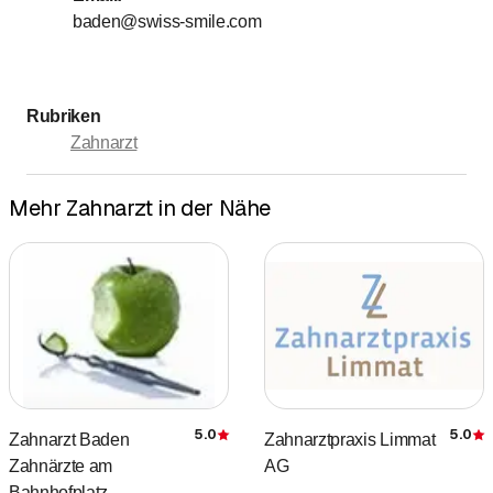
baden@swiss-smile.com
bis
Samstag
9
:
00
-
14
:
00
Sonntag
Geschlossen
Rubriken
Zahnarzt
Mehr Zahnarzt in der Nähe
5.0
5.0
Zahnarzt Baden
Zahnarztpraxis Limmat
Bewertung
Zahnärzte am
AG
Bahnhofplatz