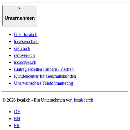
Unternehmen
Über local.ch
localsearch.ch
search.ch
renovero.ch
localcities.ch
Eintrag erstellen / ändern / löschen
Kundencenter für Geschäftskunden
Unerwünschtes Telefonmarketing
© 2026 local.ch - Ein Unternehmen von
localsearch
DE
EN
FR