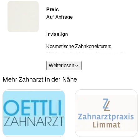
Preis
Auf Anfrage
Invisalign
Kosmetische Zahnkorrekturen:
Mittels durchsichtigen, dünnen, an die
Zähne angepassten Kunststoffschienen
Weiterlesen
können leichte bis mittelmässig störende
Zahnfehlstellungen bei Erwachsenen
Mehr Zahnarzt in der Nähe
korrigiert werden.
(Die Abkürzung Invisalign ist eine
Wortbildung aus den beiden englischen
Begriffen “invisible” = unsichtbar und
“align” = ausrichten)