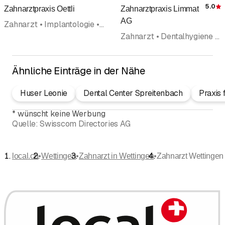
5.0
Zahnarztpraxis Oettli
Zahnarztpraxis Limmat
AG
Zahnarzt • Implantologie • Parodontologie • Zahnbleaching • Rekonstruktive Zahnmedizin • Dentalhygiene • Oralchirurgie
Zahnarzt • Dentalhygiene • Zahnärztlicher Notfalldienst • Zahnklinik • Zahnbleaching • Parodontologie • Rekonstruktive Zahnmedizin
Ähnliche Einträge in der Nähe
Huser Leonie
Dental Center Spreitenbach
Praxis 
*
wünscht keine Werbung
Quelle:
Swisscom Directories AG
•
•
•
local.ch
Wettingen
Zahnarzt in Wettingen
Zahnarzt Wettingen 