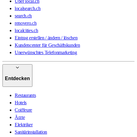
Über local.ch
localsearch.ch
search.ch
renovero.ch
localcities.ch
Eintrag erstellen / ändern / löschen
Kundencenter für Geschäftskunden
Unerwünschtes Telefonmarketing
Entdecken
Restaurants
Hotels
Coiffeure
Ärzte
Elektriker
Sanitärinstallation