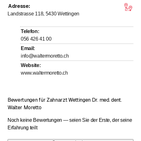
Adresse
:
bis
bis
Montag
8
:
00
-
12
:
00
/ 13
:
00
-
17
:
00
Landstrasse 118, 5430
Wettingen
bis
bis
Dienstag
8
:
00
-
12
:
00
/ 13
:
00
-
17
:
00
bis
bis
Mittwoch
8
:
00
-
12
:
00
/ 13
:
00
-
17
:
00
Telefon
:
bis
bis
Donnerstag
8
:
00
-
12
:
00
/ 13
:
00
-
17
:
00
056 426 41 00
bis
bis
Freitag
7
:
30
-
11
:
30
/ 12
:
00
-
16
:
00
Email
:
info@waltermoretto.ch
Samstag
Geschlossen
Website
:
Sonntag
Geschlossen
www.waltermoretto.ch
Bewertungen für Zahnarzt Wettingen Dr. med. dent.
Walter Moretto
Noch keine Bewertungen — seien Sie der Erste, der seine
Erfahrung teilt