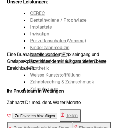
Unsere Leistungen:
CEREC
Dentalhygiene / Prophylaxe
Implantate
Invisalign
Porzellanschalen (Veneers)
Kinderzahnmedizin
Nachtschiene (NTI)
Eine Bushaltestelle vor dem Praxiseingang und
Porzellankronen & Porzellanbrücken
Gratisparkplätze hinter dem Haus garantieren beste
Prothetik
Erreichbarkeit.
Weisse Kunststofffüllung
Zahnbleaching & Zahnschmuck
Zahnchirurgie
Ihr Praxisteam in Wettingen
Zahnarzt Dr. med. dent. Walter Moretto
Teilen
Zu Favoriten hinzufügen