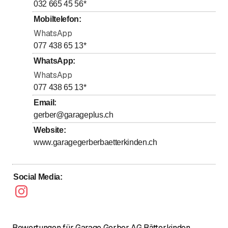
bis
bis
Donnerstag
7
:
30
-
12
:
00
/ 13
:
30
-
17
:
45
032 665 45 56
*
bis
bis
Freitag
7
:
30
-
12
:
00
/ 13
:
30
-
17
:
00
Mobiltelefon
:
Samstag
WhatsApp
Geschlossen
077 438 65 13
*
Sonntag
Geschlossen
WhatsApp
:
WhatsApp
Samstag nach Vereinbarung
077 438 65 13
*
Email
:
gerber@garageplus.ch
Website
:
www.garagegerberbaetterkinden.ch
Social Media
:
Bewertungen für Garage Gerber AG Bätterkinden