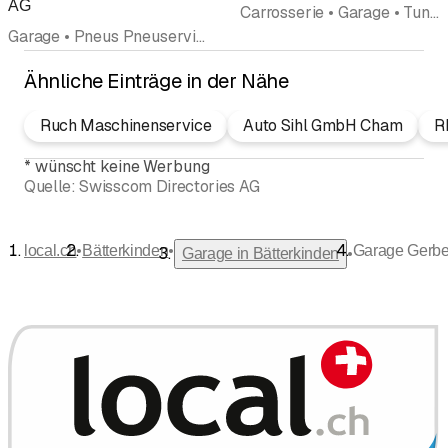
AG
Carrosserie • Garage • Tuning • Autozubehör Autobestandteile • Autospritzwerk
Garage • Pneus Pneuservice • Autohandel Occasionshandel • Autovertretung • Nutzfahrzeuge • Autozubehör Autobestandteile • Reparaturen
Ähnliche Einträge in der Nähe
Ruch Maschinenservice
Auto Sihl GmbH Cham
R
*
wünscht keine Werbung
Quelle:
Swisscom Directories AG
•
•
local.ch
Bätterkinden
Garage Gerbe
•
Garage in Bätterkinden