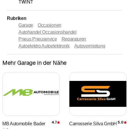
TWINT
Rubriken
Garage
Occasionen
Autohandel Occasionshandel
Pneus Pneuservice
Reparaturen
Autoelektro Autoelektronik
Autovermietung
Mehr Garage in der Nähe
4.7
5.0
MB Automobile Bader
Carrosserie Silva GmbH
Bewertung