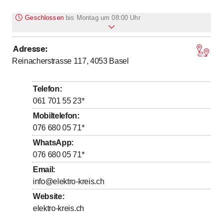
Geschlossen
bis
Montag um 08:00 Uhr
Adresse
:
bis
bis
Montag
8
:
00
-
12
:
00
/ 13
:
00
-
16
:
00
Reinacherstrasse 117, 4053
Basel
bis
bis
Dienstag
8
:
00
-
12
:
00
/ 13
:
00
-
16
:
00
bis
bis
Mittwoch
8
:
00
-
12
:
00
/ 13
:
00
-
16
:
00
Telefon
:
bis
bis
Donnerstag
8
:
00
-
12
:
00
/ 13
:
00
-
16
:
00
061 701 55 23
*
bis
bis
Freitag
8
:
00
-
12
:
00
/ 13
:
00
-
16
:
00
Mobiltelefon
:
076 680 05 71
*
Samstag
Geschlossen
WhatsApp
:
Sonntag
Geschlossen
076 680 05 71
*
Email
:
info@elektro-kreis.ch
Website
:
elektro-kreis.ch