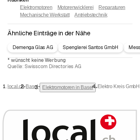
Elektromotoren
Motorenwicklerei
Reparaturen
Mechanische Werkstatt
Antriebstechnik
Ähnliche Einträge in der Nähe
Demenga Glas AG
Spenglerei Santos GmbH
Mess
*
wünscht keine Werbung
Quelle:
Swisscom Directories AG
•
•
local.ch
Basel
Elektro Kreis GmbH
•
Elektromotoren in Basel