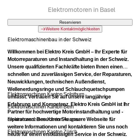
Elektromotoren in Basel
Reservieren
Weitere Kontaktmöglichkeiten
Elektromaschinenbau in der Schweiz
Willkommen bei Elektro Kreis GmbH – Ihr Experte für
Motorreparaturen und Instandhaltung in der Schweiz.
Unsere qualifizierten Fachkräfte bieten Ihnen einen
schnellen und zuverlässigen Service, der Reparaturen,
Neuwicklungen, technischen Außendienst,
Wellenerdungsringe und Schlauchquetschpumpen
Elektromaschinen Kanton Solothurn
umfasst. Vertrauen Sie auf unsere langjährige
Erfahrung und Kompetenz. Elektro Kreis GmbH ist Ihr
Elektromaschinen Kanton Bern
Partner für hochwertige Motorinstandhaltung und -
reparaturen. Besuchen Sie unsere Webseite für
Elektromaschinen Kanton Aargau
weitere Informationen und kontaktieren Sie uns noch
Elektromaschinen Kanton Zürich
heute für einen erstklassigen Service in der Schweiz.