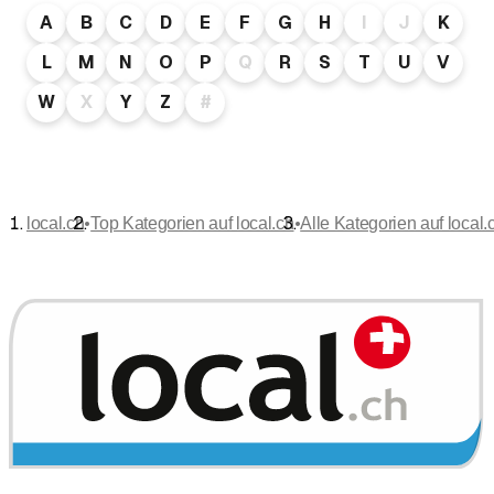
A
B
C
D
E
F
G
H
I
J
K
L
M
N
O
P
Q
R
S
T
U
V
W
X
Y
Z
#
•
•
local.ch
Top Kategorien auf local.ch
Alle Kategorien auf local.