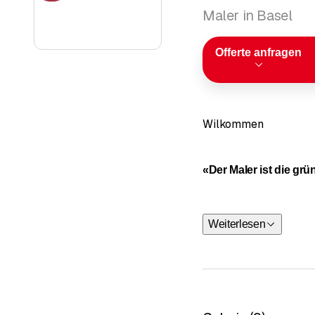
Maler in Basel
Offerte anfragen
Wilkommen
«Der Maler ist die gr
Weiterlesen
Das Malergeschäft Stirn
Kunden. Renovationen,
Wir verfügen über viele
unverbindlich an und sc