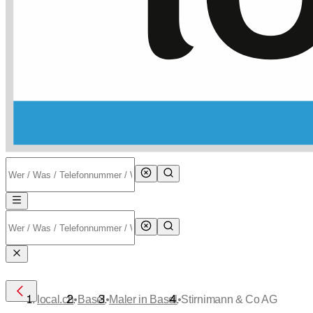
•
•
•
local.ch
Basel
Maler in Basel
Stirnimann & Co AG