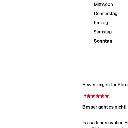
Neubauten
Mittwoch
Donnerstag
Tapeziererarbeiten (Rau
Freitag
Spritzarbeiten
Samstag
Dekorative Techniken (S
Sonntag
Farbgestaltungen
Innenisolationen
Schimmelsanierung
Fassadenrenovationen
Bewertungen für Stir
Betonbeschichtungen
5
Bewertun
Riss-Sanierungen
Besser geht es nicht!
Struktur-Techniken
Fassadenrenovation Ei