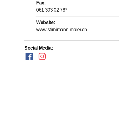
Fax
:
061 303 02 78
*
Tapeten, uvm.)
Website
:
www.stirnimann-maler.ch
Social Media
:
rnen