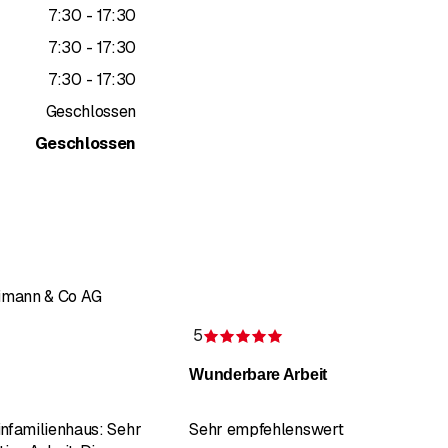
bis
7
:
30
-
17
:
30
bis
7
:
30
-
17
:
30
hfaser, Mustertapeten, Glasfasergewebe, Varioflies, Digitaldruck-
bis
7
:
30
-
17
:
30
Geschlossen
tucco, Lasuren, Effektlacke, uvm.)
Geschlossen
nimann & Co AG
5
g 5 von 5 Sternen
Bewertung 5 von 5 Ste
Wunderbare Arbeit
nfamilienhaus: Sehr
Sehr empfehlenswert