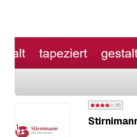
(
6
)
Bewertung 4 von 5 Sterne
Stirniman