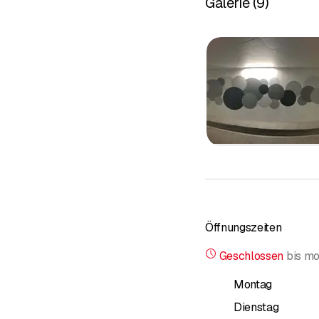
Galerie
(
9
)
Auf folgende Punkte le
Qualität b
Fachlich u
Persönlich
Innovative
Termintreue
Um unseren hohen Qualit
Öffnungszeiten
unsere Dienstleistun
Geschlossen
bis
mo
Unsere Dienstleistung en
Montag
Umbauten – Renovatio
Dienstag