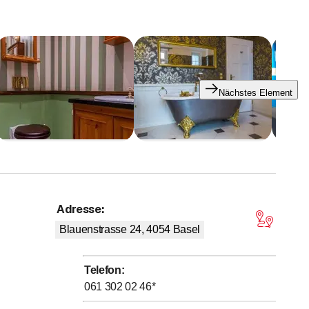
Nächstes Element
 einzelne Baustelle.
Adresse
:
on 5 Sternen
Blauenstrasse 24, 4054
Basel
ste eine Dienstleistung nicht, dann fragen Sie uns an!
Telefon
:
061 302 02 46
*