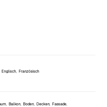
rauen gewinnen und sind überzeugt, dass wir Sie nicht
e Arbeit wird aber erst perfekt, wenn auch das Material
Englisch
,
Französisch
rb- und Pinselindustrie zu bieten haben.
hrung. So können wir sicherstellen, dass die Aufträge mit
nge an den Arbeiten erfreuen können.
aum
,
Balkon
,
Boden
,
Decken
,
Fassade
,