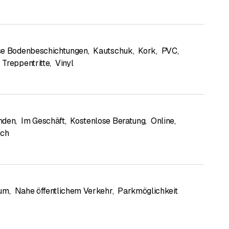
se Bodenbeschichtungen
,
Kautschuk
,
Kork
,
PVC
,
Treppentritte
,
Vinyl
nden
,
Im Geschäft
,
Kostenlose Beratung
,
Online
,
sch
rum
,
Nahe öffentlichem Verkehr
,
Parkmöglichkeit