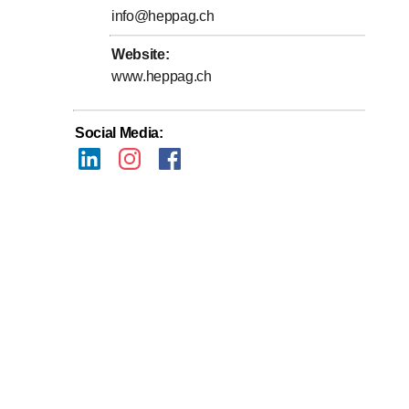
info@heppag.ch
Website
:
www.heppag.ch
Social Media
: