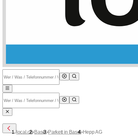
•
•
•
local.ch
Basel
Parkett in Basel
Hepp AG