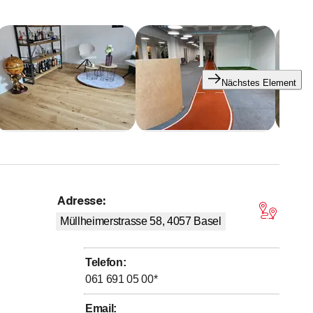
nsere Kunden gemäss ihren Bedürfnissen individuell und
n, Verarbeitung, Design und Terminplanung.
il unsere anspruchsvolle Kundschaft die Qualität unserer
Nächstes Element
forderung haben die Hepp AG zu dem gemacht was sie heute
Adresse
:
on 5 Sternen
Müllheimerstrasse 58, 4057
Basel
Telefon
:
061 691 05 00
*
Email
: