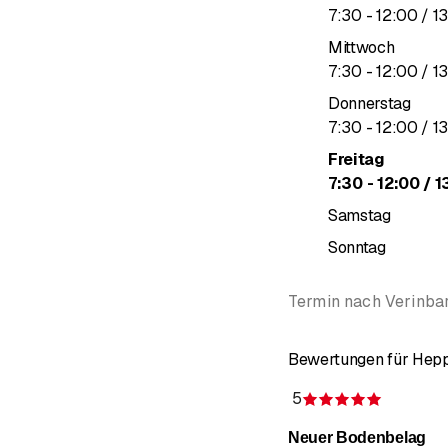
bis
7
:
30
-
12
:
00
/ 1
Mittwoch
bis
7
:
30
-
12
:
00
/ 1
Donnerstag
bis
7
:
30
-
12
:
00
/ 1
Freitag
bis
7
:
30
-
12
:
00
/ 1
Samstag
Sonntag
Termin nach Verinba
Bewertungen für Hep
5
Bewertun
Neuer Bodenbelag