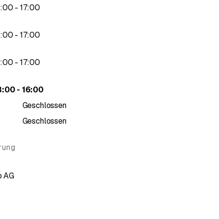
bis
3
:
00
-
17
:
00
bis
3
:
00
-
17
:
00
bis
3
:
00
-
17
:
00
bis
3
:
00
-
16
:
00
Geschlossen
Geschlossen
rung
p AG
g 5 von 5 Sternen