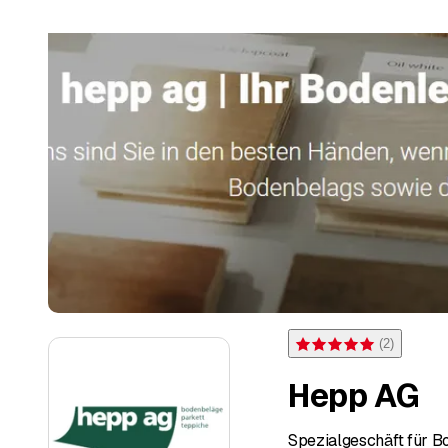
(
2
)
Bewertung 5 von 5 Sterne
Hepp AG
Spezialgeschäft für 