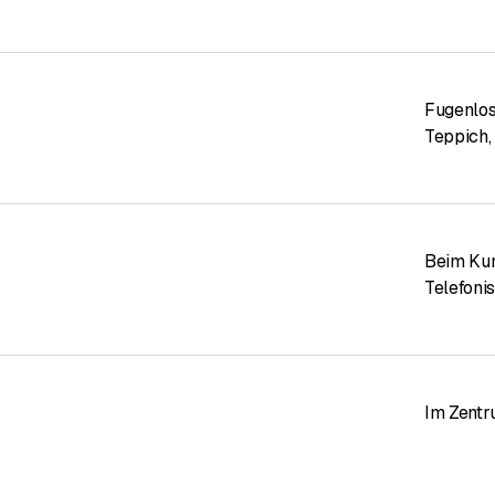
Fugenlo
Teppich
,
Beim Ku
Telefoni
Im Zent