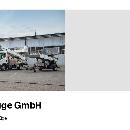
üge GmbH
üge