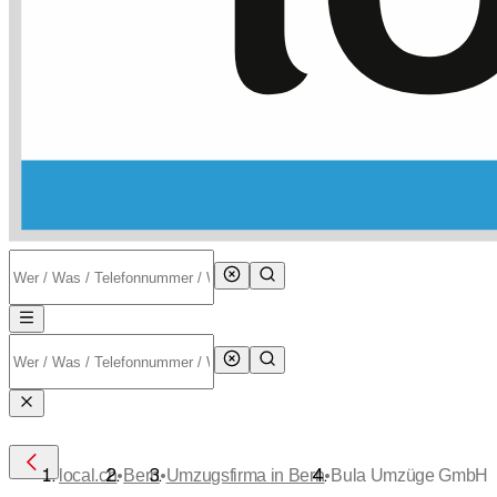
•
•
•
local.ch
Bern
Umzugsfirma in Bern
Bula Umzüge GmbH