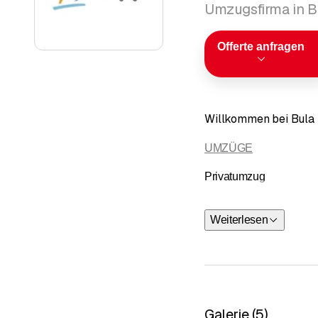
Umzugsfirma in B
Offerte anfragen
Willkommen bei Bula
UMZÜGE
Privatumzug
Ihre Möbel sind bei uns
Weiterlesen
Auf Wunsch helfen wir 
Geschäftsumzug
Sei es bei einem inter
oberste Priorität. Wir 
Galerie
(
5
)
kennen uns aus bei der