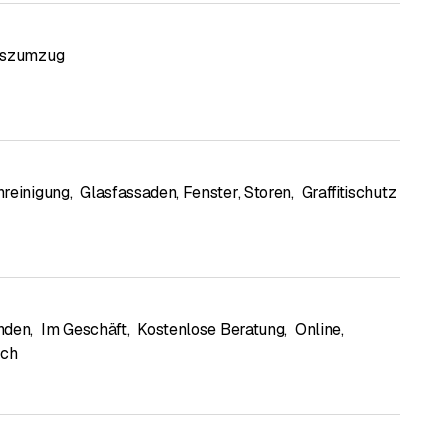
tszumzug
reinigung
,
Glasfassaden, Fenster, Storen
,
Graffitischutz
nden
,
Im Geschäft
,
Kostenlose Beratung
,
Online
,
sch