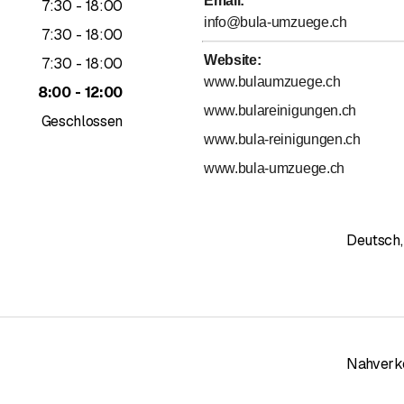
Email
:
bis
7
:
30
-
18
:
00
info@bula-umzuege.ch
bis
7
:
30
-
18
:
00
ssen besonders sorgfältig verpackt und transportiert werden. Wir 
ehrt so ein Abenteuer überstehen.
Website
:
bis
7
:
30
-
18
:
00
www.bulaumzuege.ch
bis
8
:
00
-
12
:
00
www.bulareinigungen.ch
Geschlossen
N
www.bula-reinigungen.ch
www.bula-umzuege.ch
lten zu den Lieblingsaufgaben, wenn man sich dringender mit dem 
en Equipment ist es jedoch rasch und nachhaltig erledigt. Wir ver
Deutsch
,
en wir auf schonende Reinigungsmittel, damit auch die Umwelt sau
RGUNG
Nahverk
weshalb Dinge entsorgt werden müssen. Etwa nach einem Todesfal