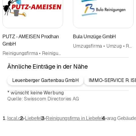
PUTZ - AMEISEN Prodhan
Bula Umzüge GmbH
GmbH
Umzugsfirma • Umzug • Reinigungsfirma • Reinigungsunternehmung • Entsorgung Recycling • Möbellagerung • Transporte • Räumungen • Verpackungen Verpackungsmaterialien
Reinigungsfirma • Reinigungsunternehmung • Gebäudereinigung • Wohnungsreinigung • Hauswartungen Liegenschaftenservice • Gerüste
Ähnliche Einträge in der Nähe
Leuenberger Gartenbau GmbH
IMMO-SERVICE R. IS
*
wünscht keine Werbung
Quelle:
Swisscom Directories AG
•
•
•
local.ch
Liebefeld
Reinigungsfirma in Liebefeld
arag Gebäude