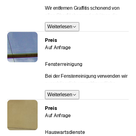
Wir entfernen Graffitis schonend von
allen Oberflächen und schützen die
Fassade nach der Reinigung nachhaltig.
Weiterlesen
Preis
Auf Anfrage
Fensterreinigung
Bei der Fensterreinigung verwenden wir
ausschliesslich umweltfreundliche
Produkte. So werden die Glasflächen
Weiterlesen
gründlich und schonend zugleich
gereinigt und man vermeidet so
Preis
langfristig grössere Schäden
Auf Anfrage
Hauswartsdienste