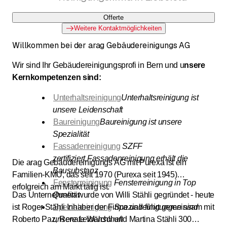
Offerte
Weitere Kontaktmöglichkeiten
Willkommen bei der arag Gebäudereinigungs AG
Wir sind Ihr Gebäudereinigungsprofi in Bern und u
nsere
Kernkompetenzen sind:
Unterhaltsreinigung
Unterhaltsreinigung ist
unsere Leidenschaft
Baureinigung
Baureinigung ist unsere
Spezialität
Fassadenreinigung
SZFF
zertifiziert.Fassadenreinigung erhält die
Die arag Gebäudereinigungs AG mit Purexa ist ein
Bausubstanz
Familien-KMU, das seit 1970 (Purexa seit 1945)
Fensterreinigung
Fensterreinigung in Top
erfolgreich am Markt tätig ist.
Das Unternehmen wurde von Willi Stähli gegründet - heute
Qualität
ist Roger Stähli Inhaber der Firma und führt gemeinsam mit
Spezialreinigung
Spezialreinigungen sind
Roberto Paz, Renate Wälchli und Martina Stähli 300
unsere Leidenschaft