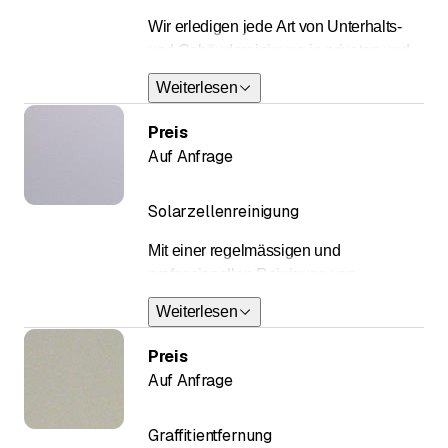
Wir erledigen jede Art von Unterhalts-
und Gebäudereinigung in privaten und
öffentlichen Gebäuden,
Weiterlesen
dienstleistungsorientiert und mit viel
Engagement.
Preis
Auf Anfrage
Solarzellenreinigung
Mit einer regelmässigen und
professionellen Reinigung von
Photovoltaik- und Solarpanels wird
Weiterlesen
deren Leistung und Wert erhalten und
der Energieertrag wird um bis zu 30%
Preis
gesteigert.
Auf Anfrage
Graffitientfernung