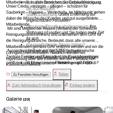
Mitarbeitende in allen Bereichen der Gebäudereinigung.
Solarzellenreinigung
Solarpanel Reinigung
Unser Credo: «reinigen – pflegen – schützen für
die sich auszahlt
Sauberkeit – Hygiene – Werterhalt». Im Mittelpunkt stehen
Graffiti Entfernung
Graffiti Entfernung auf
dabei die Wünsche des Kunden und gut ausgebildete
ungeschützten Fassaden
Mitarbeitende.
arag home/Privathaushaltsreinigung
Ihre
Wir sind Mitglied bei Allpura (Verband der Schweizer
Wohnung ist sauber und Sie haben mehr Zeit
Reinigungsunternehmen) und unterstehen dem GAV für
für sich
die Reinigungsbranche. Bedeutet, dass alle unserer
Hauswartsdienste
Rasen mähen?
Mitarbeitenden gemäss GAV entlöhnt werden und wir die
Ausserdem sind wir von der SZFF (schweizerische
Winterdienst? Wir erledigen alle
Lohngleichheit einhalten. Natürlich werden wir
Zentrale Fenster und Fassaden) als Fassadenreiniger
Hauswartsdienste schnell und zuverlässig
regelmässig über alle Kriterien von der Paritätischen
zertifiziert und führen unseren Betrieb gemäss ISO
Bodenreinigung
Feinsteinzeug? Teppich?
Kommission geprüft.
9001/14001 + 45001.
Naturstein oder Parkett? Wir reinigen Böden
Teilen
Zu Favoriten hinzufügen
aller Art
Zum Adressbuch hinzufügen
Eintrag ändern
Galerie
(
20
)