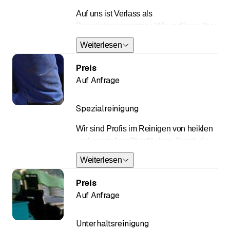
Auf uns ist Verlass als
Baureinigungspartner. Wir verfügen über
das nötige Wissen Neu- und/oder
Weiterlesen
Umbauten effizient, sicher und preiswert
zu reinigen.
Preis
Auf Anfrage
Spezialreinigung
Wir sind Profis im Reinigen von heiklen
und speziellen Oberflächen. Durch die
Unterdruckreinigung werden die
Weiterlesen
Oberflächen ohne Chemie und ohne
Wasser schonend sauber.
Preis
Auf Anfrage
Unterhaltsreinigung