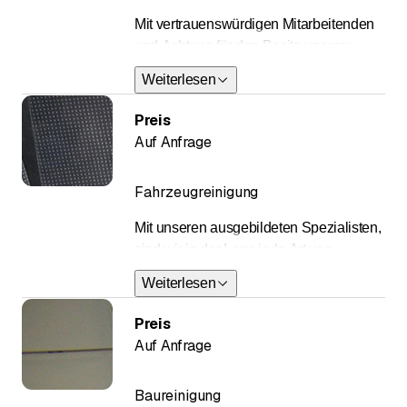
Mit vertrauenswürdigen Mitarbeitenden
und Achtung für den Besitz unserer
Kunden reinigen wir Fenster, Böden,
Weiterlesen
Bad, Küche und vieles mehr! Ganz nach
den Wünschen unserer Kunden.
Preis
Auf Anfrage
Fahrzeugreinigung
Mit unseren ausgebildeten Spezialisten,
sind wir in der Lage jede Art von
Fahrzeug gründlich und sauber zu
Weiterlesen
reinigen.
Preis
Auf Anfrage
Baureinigung