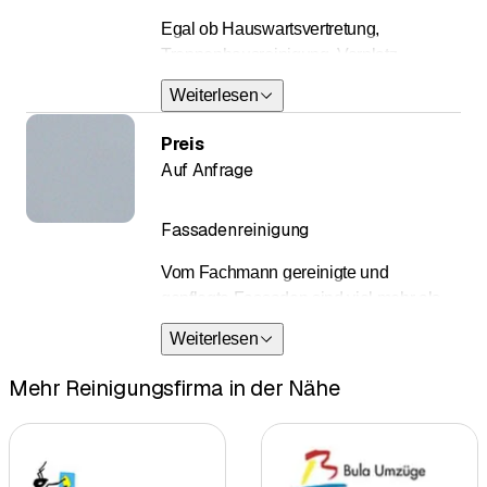
Egal ob Hauswartsvertretung,
Treppenhausreinigung, Vorplatz
reinigen, Winterdienst oder Rasen
Weiterlesen
mähen. Wir erledigen alle anfallenden
Arbeiten bei einer Liegenschaft.
Preis
Auf Anfrage
Fassadenreinigung
Vom Fachmann gereinigte und
gepflegte Fassaden sind viel mehr als
nur Kosmetik - damit wird der Wert eines
Weiterlesen
Gebäudes über Jahre erhalten.
Mehr Reinigungsfirma in der Nähe