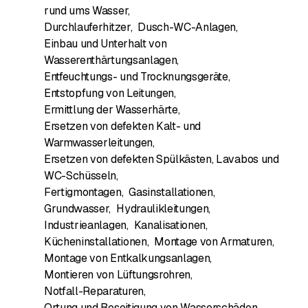
rund ums Wasser
,
Durchlauferhitzer
,
Dusch-WC-Anlagen
,
Einbau und Unterhalt von
Wasserenthärtungsanlagen
,
Entfeuchtungs- und Trocknungsgeräte
,
Entstopfung von Leitungen
,
Ermittlung der Wasserhärte
,
Ersetzen von defekten Kalt- und
Warmwasserleitungen
,
Ersetzen von defekten Spülkästen, Lavabos und
WC-Schüsseln
,
Fertigmontagen
,
Gasinstallationen
,
Grundwasser
,
Hydraulikleitungen
,
Industrieanlagen
,
Kanalisationen
,
Kücheninstallationen
,
Montage von Armaturen
,
Montage von Entkalkungsanlagen
,
Montieren von Lüftungsrohren
,
Notfall-Reparaturen
,
Ortung und Beseitigung von Wasserschäden
,