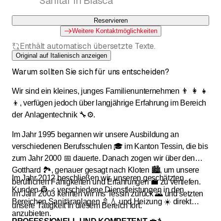
Sanitär in Biasca
professionali
Impianti sanitari 💧⚙️ Riscaldamento 💧⚙️
Reservieren
Ventilazione 💧⚙️ Climatizzazione 💧⚙️ Energie
alternative
Weitere Kontaktmöglichkeiten
Enthält automatisch übersetzte Texte.
Original auf Italienisch anzeigen
Warum sollten Sie sich für uns entscheiden?
Wir sind ein kleines, junges Familienunternehmen 👨 👩 👧
👦, verfügen jedoch über langjährige Erfahrung im Bereich
der Anlagentechnik 🔧⚙️.
Im Jahr 1995 begannen wir unsere Ausbildung an
verschiedenen Berufsschulen 🎓 im Kanton Tessin, die bis
zum Jahr 2000 📅 dauerte. Danach zogen wir über den
Gotthard 🏞️, genauer gesagt nach Kloten 🏙️, um unsere
Im Jahr 2012 beschließen wir, unseren geschätzten
beruflichen Fähigkeiten und Erfahrungen 💼 zu vertiefen.
Kunden 👷 ♂️ verschiedene Dienstleistungen in den
Im Jahr 2003 kehrten wir ins Tessin zurück 🌄 und setzten
Bereichen Sanitäranlagen 🚿💧 und Heizung ☀️ direkt
unsere Tätigkeit in diesem Bereich fort.
anzubieten.