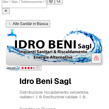
Alle Sanitär in Biasca
(
7
)
Bewertung 4,4 von 5 Sternen bei 7 Bewertungen
Idro Beni Sagl
Distribuzione riscaldamento, serpentine,
radiatori 💧⚙️ Sostituzione caldaie 💧⚙️
Climatizzatore senza unità esterna 💧⚙️
Termopompe di Calore 💧⚙️ Servizi affidabili e