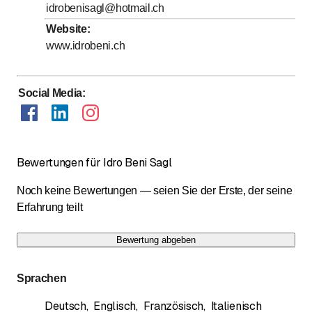
idrobenisagl@hotmail.ch
Samstag
Geschlossen
Website
:
Sonntag
Geschlossen
www.idrobeni.ch
Social Media
:
Bewertungen für Idro Beni Sagl
Noch keine Bewertungen — seien Sie der Erste, der seine
Erfahrung teilt
Bewertung abgeben
Sprachen
Deutsch
,
Englisch
,
Französisch
,
Italienisch