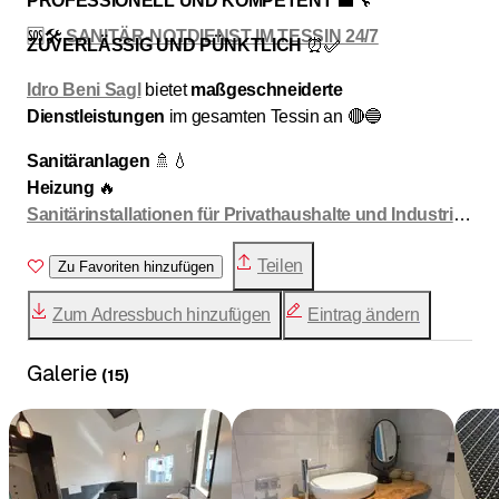
PROFESSIONELL UND KOMPETENT
💼🔧
🆘🛠️
SANITÄR-NOTDIENST IM TESSIN 24/7
ZUVERLÄSSIG UND PÜNKTLICH
⏰✅
Idro Beni Sagl
bietet
maßgeschneiderte
Dienstleistungen
im gesamten Tessin an 🔴🔵
Sanitäranlagen
🚿💧
Heizung
🔥
Sanitärinstallationen für Privathaushalte und Industrie
🏗️
Teilen
Badsanierung
Zu Favoriten hinzufügen
🏠
Dienstleistungen rund um Warmwasserbereiter
🔥💧
Zum Adressbuch hinzufügen
Eintrag ändern
Wasseraufbereitung
💧
Wartung
🛠️
Galerie
Solarthermieanlagen
☀️💧
(
15
)
Wärmepumpen – Installation und Austausch
❄️🔥
Brennwertkessel
🛢️🔥
Rohrschlangenanlage
🌀
-Klimaanlagen
☀️⚙️