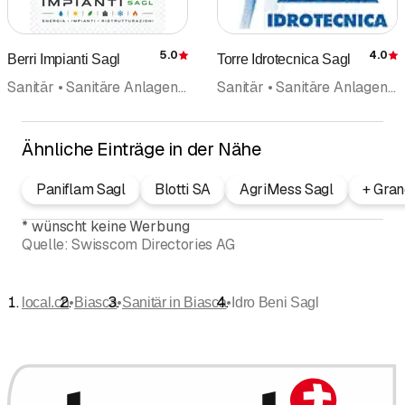
5.0
4.0
Berri Impianti Sagl
Torre Idrotecnica Sagl
Bewertung
Sanitär • Sanitäre Anlagen und Installationen • Hochbau • Umbau • Badezimmerrenovation • Heizungen • Alternativenergie • Photovoltaik Solarpanel • Bauunternehmen • Bauunternehmung • Renovation • Hydraulik
Sanitär • Sanitäre Anlagen und Installationen • Heizungen • Wärmepumpen • Solarenergie • Alternativenergie • Solartechnik Solaranlagen • Reparaturen
Ähnliche Einträge in der Nähe
Paniflam Sagl
Blotti SA
AgriMess Sagl
+ Gran
*
wünscht keine Werbung
Quelle:
Swisscom Directories AG
•
•
•
local.ch
Biasca
Sanitär in Biasca
Idro Beni Sagl