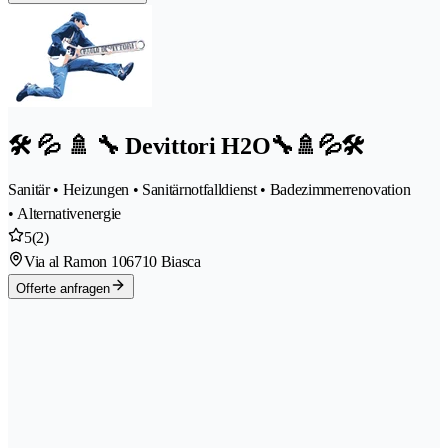
🛠️ 💦 🚿 🔧 Devittori H2O🔧🚿💦🛠️
Sanitär • Heizungen • Sanitärnotfalldienst • Badezimmerrenovation
• Alternativenergie
5
(2)
Via al Ramon 10
6710 Biasca
Offerte anfragen