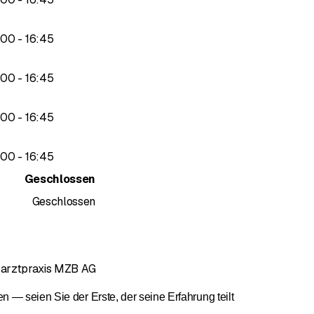
s- und Administrationsmitarbeitenden
- und Weiterbildung von medizinischen Fachkräften ist uns ein gro
bis
00
-
16
:
45
terbildungsstätte für Ärztinnen und Ärzte in Weiterbildung zum Fa
bis
00
-
16
:
45
 Praxisassistentinnen und -assistenten sowie klinische Fachspezia
bis
00
-
16
:
45
bis
00
-
16
:
45
Geschlossen
Geschlossen
sarztpraxis MZB AG
— seien Sie der Erste, der seine Erfahrung teilt