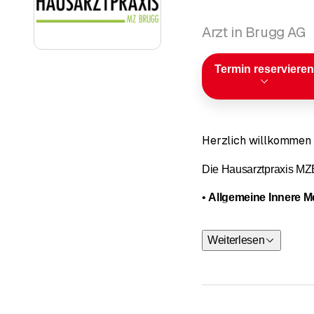
Arzt in Brugg AG
Termin reservieren
Herzlich willkommen 
Die Hausarztpraxis MZB
•
Allgemeine Innere M
•
Diabetologie und En
Weiterlesen
Inhaber unserer Partne
Des Weiteren verfügen
•
Chirurgie
mit Dr. med