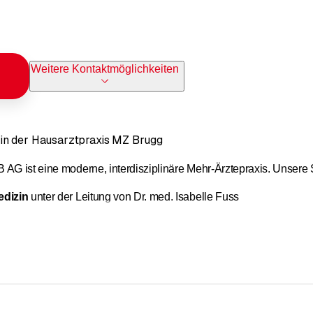
Weitere Kontaktmöglichkeiten
in der Hausarztpraxis MZ Brugg
 AG ist eine moderne, interdisziplinäre Mehr-Ärztepraxis. Unsere
edizin
unter der Leitung von Dr. med. Isabelle Fuss
dokrinologie
unter der Leitung von Dr. med. Lukas Villiger,
rpraxis Dr. med. Lukas Villiger & DiaMon Baden-Dättwil
 wir über Kompetenzen im Bereich:
. Silke Mahanty