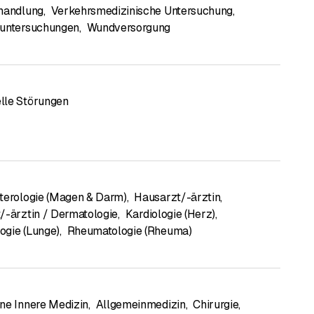
handlung
,
Verkehrsmedizinische Untersuchung
,
euntersuchungen
,
Wundversorgung
lle Störungen
terologie (Magen & Darm)
,
Hausarzt/-ärztin
,
/-ärztin / Dermatologie
,
Kardiologie (Herz)
,
gie (Lunge)
,
Rheumatologie (Rheuma)
ne Innere Medizin
,
Allgemeinmedizin
,
Chirurgie
,