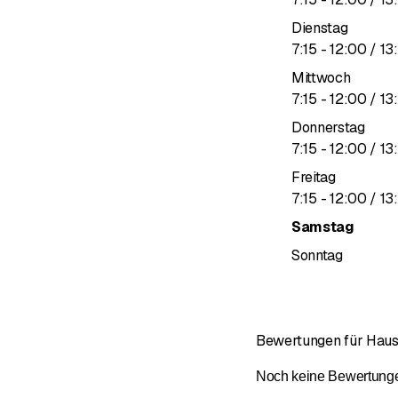
Verwaltung
Dienstag
Die kontinuierliche Aus
bis
7
:
15
-
12
:
00
/ 13
:
Mittwoch
Wir sind anerkannte Wei
bis
7
:
15
-
12
:
00
/ 13
:
studenten, Medizinische
Donnerstag
bis
7
:
15
-
12
:
00
/ 13
:
Freitag
bis
7
:
15
-
12
:
00
/ 13
:
Samstag
Sonntag
Bewertungen für Hau
Noch keine Bewertungen 