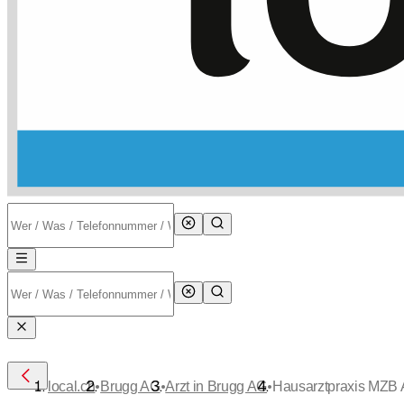
•
•
•
local.ch
Brugg AG
Arzt in Brugg AG
Hausarztpraxis MZB