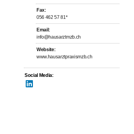
Fax
:
sses Anliegen.
056 462 57 81
*
charzt Allg. Innere Medizin, Medizinstudentinnen und -
Email
:
listinnen und -spezialisten.
info@hausarztmzb.ch
Website
:
www.hausarztpraxismzb.ch
Social Media
: