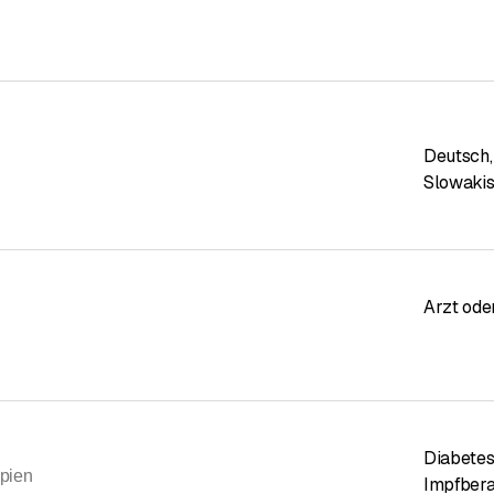
Deutsch
,
Slowaki
Arzt ode
Diabetes
pien
Impfbera