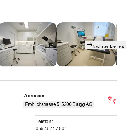
achbarschaft zum Medizinischen Zentrum Brugg, dem Labor
Nächstes Element
sch mit verschiedensten Spezialistinnen und Spezialisten
 optimaler Nutzung von Synergien und in enger, jedoch
g – sehr rasch möglich.
Adresse
:
 von 5 Sternen
Fröhlichstrasse 5, 5200
Brugg AG
Telefon
:
056 462 57 80
*