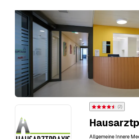
(
2
)
Bewertung 4,5 von 5 Ster
Hausarztp
Allgemeine Innere Med