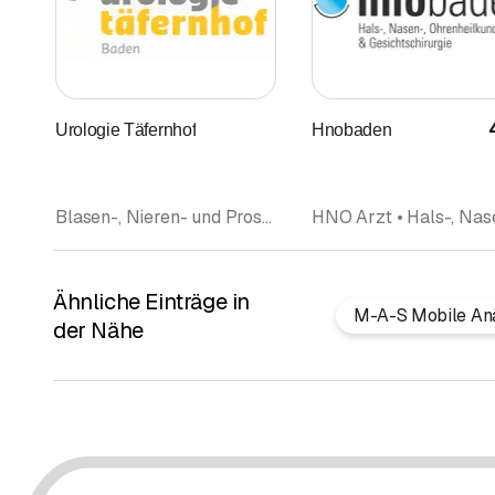
Urologie Täfernhof
Hnobaden
Blasen-, Nieren- und Prostatakrankheiten (Urologie) • Arzt • Allgemeine Innere Medizin • Spital • Praxis • Praxis • Klinik • Spitalbedarf Arztbedarf • Ärzte
Ähnliche Einträge in
M-A-S Mobile An
der Nähe