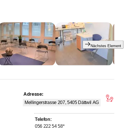
et ausreichend Parkmöglichkeiten.
ung in angenehmer Atmosphäre.
Nächstes Element
Adresse
:
on 5 Sternen
Mellingerstrasse 207, 5405
Dättwil AG
Telefon
:
056 222 54 58
*