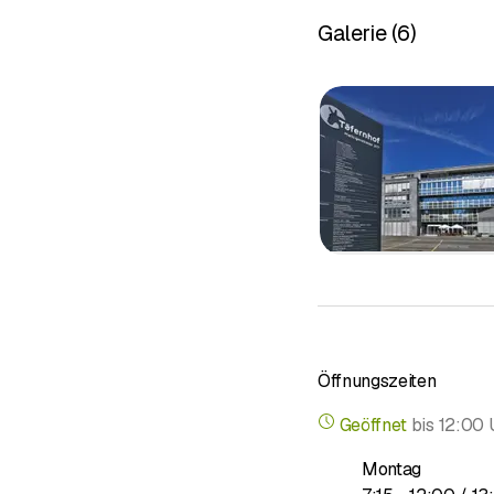
Zentrale L
Galerie
(
6
)
📞
Kontaktieren Sie u
Vereinbaren Sie jetzt 
Bleiben Sie gesund – Ihr
Öffnungszeiten
Geöffnet
bis
12:00 
Montag