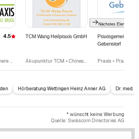
Nächstes Element
4.5
TCM Wang Heilpraxis GmbH
Praxisgemeinschaf
Bewertung
Gebenstorf
Arzt • Allgemeine Innere Medizin • Hormonkrankheiten und Diabetes (Endokrinologie-Diabetologie) • Medizinisches Zentrum • Praxis • Praxis • Medizinische Laboranalysen • Ernährungsberatung • Ärzte
Akupunktur TCM • Chinesische Medizin TCM • Akupunktur (ausserhalb Rubrik Ärzte) • Arzt • Allgemeine Innere Medizin • Tuina-Massage • Ärzte
aden
Hörberatung Wettingen Heinz Anner AG
Dr. med. S
*
wünscht keine Werbung
Quelle:
Swisscom Directories AG