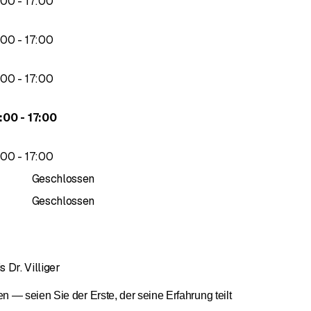
bis
00
-
17
:
00
bis
00
-
17
:
00
bis
00
-
17
:
00
bis
:
00
-
17
:
00
bis
00
-
17
:
00
Geschlossen
Geschlossen
 Dr. Villiger
— seien Sie der Erste, der seine Erfahrung teilt