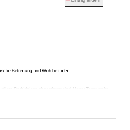
Eintrag ändern
zinische Betreuung und Wohlbefinden.
 auf Ihre Bedürfnisse abgestimmt sind. Unser Team steht
ungen, akute Behandlungen oder Langzeitbetreuung.
gnostik und Behandlung auf höchstem Niveau.
 liegt uns am Herzen.