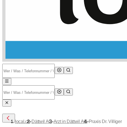
•
•
•
local.ch
Dättwil AG
Arzt in Dättwil AG
Praxis Dr. Villiger