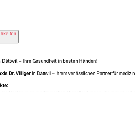
chkeiten
 in Dättwil – Ihre Gesundheit in besten Händen!
xis Dr. Villiger
in Dättwil – Ihrem verlässlichen Partner für medi
kte:
eites Spektrum an medizinischen Dienstleistungen, die individuell
d Einfühlungsvermögen zur Seite – sei es für Vorsorgeuntersuch
usstattung:
Dank modernster Medizintechnik garantieren wir Dia
he Betreuung:
Wir nehmen uns Zeit für Sie – denn Ihre Gesundheit