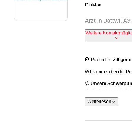
DiaMon
Arzt in Dättwil AG
Weitere Kontaktmögli
🏥 Praxis Dr. Villiger
Willkommen bei der
Pra
🩺
Unsere Schwerpun
Wir bieten Ihnen ein br
Ihnen mit Kompetenz un
Weiterlesen
💡
Warum zu uns?
Moderne A
Persönlic