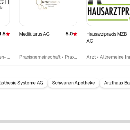
4.5
5.0
Medifuturus AG
Hausarztpraxis MZB
Bewertung
Bewertung
AG
HNO Arzt • Hals-, Nasen- und Ohrenkrankheiten (ORL) • Arzt • Allgemeine Innere Medizin • Hals- und Gesichtschirurgie • Ärzte
Praxisgemeinschaft • Praxis • Praxis • Arzt • Allgemeine Innere Medizin • Notfalldienst ärztlich • Gesundheitspraxis • Medizinisches Zentrum • Ärzte
ästhesie Systeme AG
Schwanen Apotheke
Arzthaus B