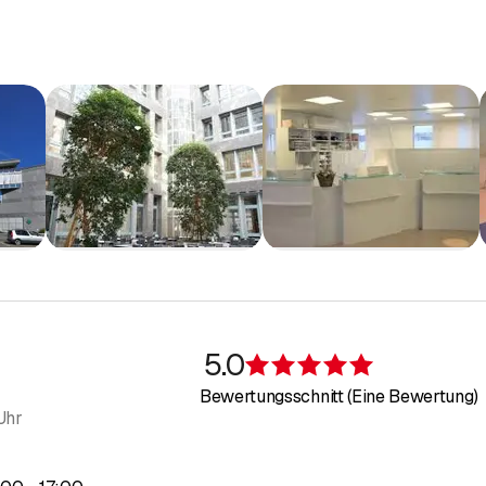
age:
Unsere Praxis befindet sich gut erreichbar in Dättwil und biet
ns!
Ihren Termin und erleben Sie ganzheitliche medizinische Versorg
 Team der Praxis Dr. Villiger in Dättwil 🌿
5.0
Bewertung 5 v
Bewertungsschnitt (Eine Bewertung)
Uhr