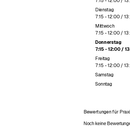
bis
7
:
15
-
12
:
00
/ 13
:
Dienstag
bis
7
:
15
-
12
:
00
/ 13
:
Mittwoch
bis
7
:
15
-
12
:
00
/ 13
:
Donnerstag
bis
7
:
15
-
12
:
00
/ 13
Freitag
bis
7
:
15
-
12
:
00
/ 13
:
Samstag
Sonntag
Bewertungen für Praxis
Noch keine Bewertungen 