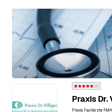
(
1
)
Bewertung 5 von 5 Sternen
Praxis Dr. 
Praxis Fachärzte FMH f