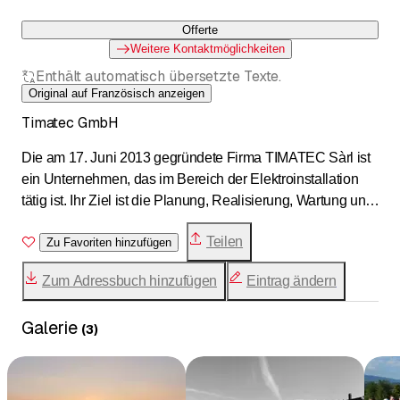
Offerte
Weitere Kontaktmöglichkeiten
Enthält automatisch übersetzte Texte.
Original auf Französisch anzeigen
Timatec GmbH
Die am 17. Juni 2013 gegründete Firma TIMATEC Sàrl ist
ein Unternehmen, das im Bereich der Elektroinstallation
tätig ist. Ihr Ziel ist die Planung, Realisierung, Wartung und
Reparatur von Stark- und Schwachstromanlagen sowie die
Teilen
Kontrolle von Niederspannungsanlagen. Der Firmensitz
Zu Favoriten hinzufügen
befindet sich in Duillier, jedoch erstreckt sich der
Zum Adressbuch hinzufügen
Eintrag ändern
Tätigkeitsbereich auf die gesamte Region Nyon und
Umgebung. Das Unternehmen besteht aus einem
Galerie
dynamischen Team, das stets ein offenes Ohr für seine
(
3
)
Kunden hat.