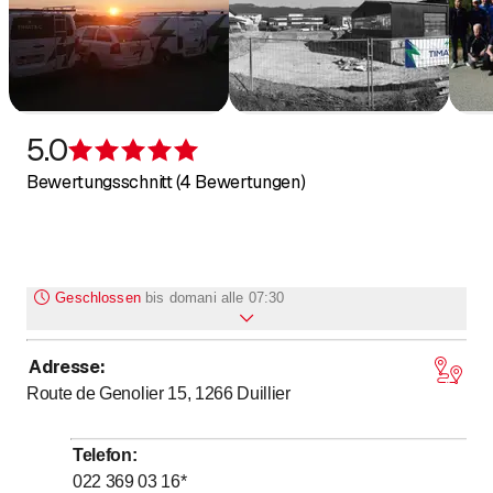
5.0
Bewertung 5 von 5 Sternen
Bewertungsschnitt (4 Bewertungen)
Geschlossen
bis
domani alle 07:30
Adresse
:
bis
bis
Montag
7
:
30
-
12
:
00
/ 13
:
00
-
16
:
30
Route de Genolier 15, 1266
Duillier
bis
bis
Dienstag
7
:
30
-
12
:
00
/ 13
:
00
-
16
:
30
bis
bis
Mittwoch
7
:
30
-
12
:
00
/ 13
:
00
-
16
:
30
Telefon
:
bis
bis
Donnerstag
7
:
30
-
12
:
00
/ 13
:
00
-
16
:
30
022 369 03 16
*