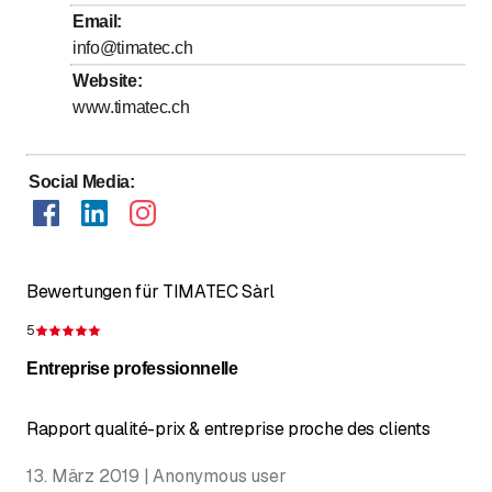
bis
Freitag
7
:
30
-
11
:
30
Email
:
info@timatec.ch
Samstag
Geschlossen
Website
:
Sonntag
Geschlossen
www.timatec.ch
Social Media
:
Bewertungen für TIMATEC Sàrl
5
Bewertung 5 von 5 Sternen
Entreprise professionnelle
Rapport qualité-prix & entreprise proche des clients
13. März 2019 | Anonymous user