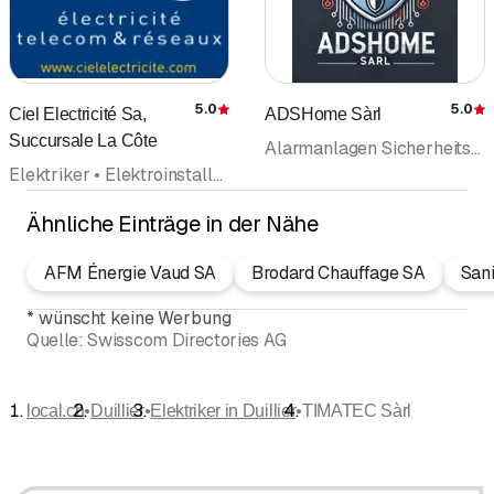
5.0
5.0
Ciel Electricité Sa,
ADSHome Sàrl
Bewertung
Succursale La Côte
Alarmanlagen Sicherheitsanlagen • Alarmzentrale Einsatzzentrale • Videoüberwachung • Domotik • Elektriker • Elektroinstallationsgeschäft
Elektriker • Elektroinstallationsgeschäft • Elektrizität • Elektrokontrollen
Ähnliche Einträge in der Nähe
AFM Énergie Vaud SA
Brodard Chauffage SA
Sani
*
wünscht keine Werbung
Quelle:
Swisscom Directories AG
•
•
•
local.ch
Duillier
Elektriker in Duillier
TIMATEC Sàrl