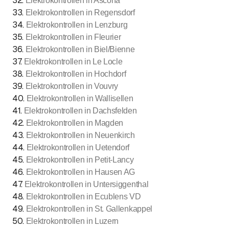
32
.
Elektrokontrollen in Ascona
33
.
Elektrokontrollen in Regensdorf
34
.
Elektrokontrollen in Lenzburg
35
.
Elektrokontrollen in Fleurier
36
.
Elektrokontrollen in Biel/Bienne
37
.
Elektrokontrollen in Le Locle
38
.
Elektrokontrollen in Hochdorf
39
.
Elektrokontrollen in Vouvry
40
.
Elektrokontrollen in Wallisellen
41
.
Elektrokontrollen in Dachsfelden
42
.
Elektrokontrollen in Magden
43
.
Elektrokontrollen in Neuenkirch
44
.
Elektrokontrollen in Uetendorf
45
.
Elektrokontrollen in Petit-Lancy
46
.
Elektrokontrollen in Hausen AG
47
.
Elektrokontrollen in Untersiggenthal
48
.
Elektrokontrollen in Ecublens VD
49
.
Elektrokontrollen in St. Gallenkappel
50
.
Elektrokontrollen in Luzern