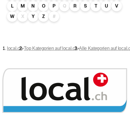
L
M
N
O
P
Q
R
S
T
U
V
W
X
Y
Z
#
•
•
local.ch
Top Kategorien auf local.ch
Alle Kategorien auf local.