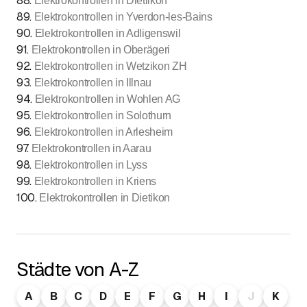
88
.
Elektrokontrollen in Dietlikon
89
.
Elektrokontrollen in Yverdon-les-Bains
90
.
Elektrokontrollen in Adligenswil
91
.
Elektrokontrollen in Oberägeri
92
.
Elektrokontrollen in Wetzikon ZH
93
.
Elektrokontrollen in Illnau
94
.
Elektrokontrollen in Wohlen AG
95
.
Elektrokontrollen in Solothurn
96
.
Elektrokontrollen in Arlesheim
97
.
Elektrokontrollen in Aarau
98
.
Elektrokontrollen in Lyss
99
.
Elektrokontrollen in Kriens
100
.
Elektrokontrollen in Dietikon
Städte von A-Z
A
B
C
D
E
F
G
H
I
J
K