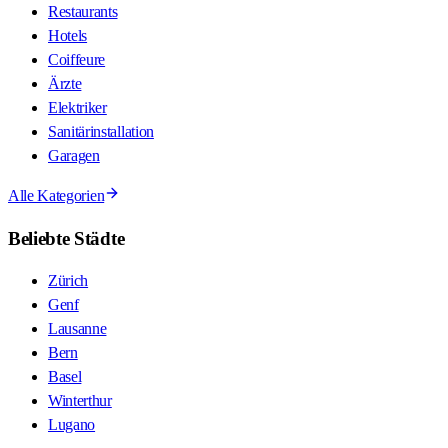
Restaurants
Hotels
Coiffeure
Ärzte
Elektriker
Sanitärinstallation
Garagen
Alle Kategorien
Beliebte Städte
Zürich
Genf
Lausanne
Bern
Basel
Winterthur
Lugano