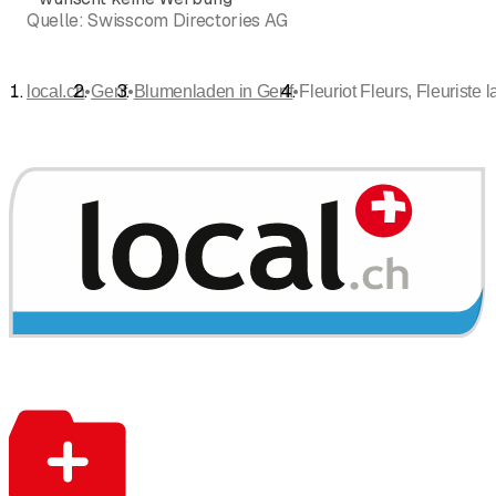
Quelle:
Swisscom Directories AG
•
•
•
local.ch
Genf
Blumenladen in Genf
Fleuriot Fleurs, Fleuriste l