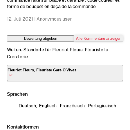
commande faite sur place et garantie : code couleur et
forme de bouquet en deçà de la commande
12. Juli 2021 | Anonymous user
Bewertung abgeben
Alle Kommentare anzeigen
Weitere Standorte für Fleuriot Fleurs, Fleuriste la
Corraterie
Fleuriot Fleurs, Fleuriste Gare O'Vives
Fleuriot Fleurs, Fleuriste Gare O'Vives
Sprachen
Place de la Gare des Eaux-Vives 15
1207 Genève
Deutsch
,
Englisch
,
Französisch
,
Portugiesisch
Anrufen
*
Kontaktformen