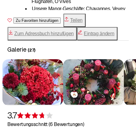
Flughafen, O'Vives
Unsere Manor-Geschäfte: Chavannes, Vevey
und Genf
Teilen
Zu Favoriten hinzufügen
Zum Adressbuch hinzufügen
Eintrag ändern
Galerie
(
27
)
3.7
Bewertung 3,7 von 5 Sternen
Bewertungsschnitt (6 Bewertungen)