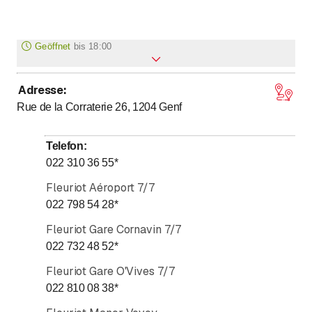
Geöffnet
bis
18:00
Adresse
:
bis
Montag
7
:
30
-
18
:
45
Rue de la Corraterie 26, 1204
Genf
bis
Dienstag
7
:
30
-
18
:
45
bis
Mittwoch
7
:
30
-
18
:
45
Telefon
:
bis
Donnerstag
7
:
30
-
18
:
45
022 310 36 55
*
bis
Freitag
7
:
30
-
18
:
45
Fleuriot Aéroport 7/7
bis
Samstag
8
:
00
-
18
:
00
022 798 54 28
*
Sonntag
Geschlossen
Fleuriot Gare Cornavin 7/7
022 732 48 52
*
Saint Valentin le 14 février 2023
Fleuriot Gare O'Vives 7/7
022 810 08 38
*