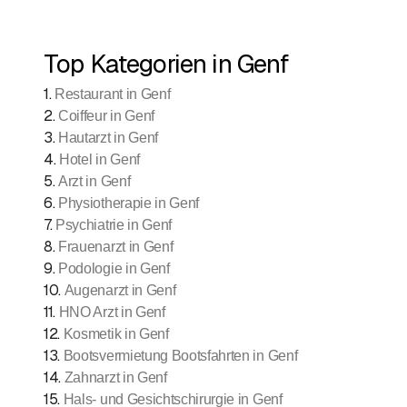
Top Kategorien in Genf
1
.
Restaurant in Genf
2
.
Coiffeur in Genf
3
.
Hautarzt in Genf
4
.
Hotel in Genf
5
.
Arzt in Genf
6
.
Physiotherapie in Genf
7
.
Psychiatrie in Genf
8
.
Frauenarzt in Genf
9
.
Podologie in Genf
10
.
Augenarzt in Genf
11
.
HNO Arzt in Genf
12
.
Kosmetik in Genf
13
.
Bootsvermietung Bootsfahrten in Genf
14
.
Zahnarzt in Genf
15
.
Hals- und Gesichtschirurgie in Genf