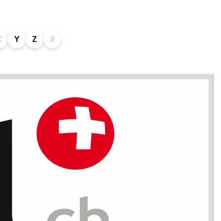
X
Y
Z
#