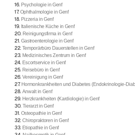
16
.
Psychologie in Genf
17
.
Ophthalmologie in Genf
18
.
Pizzeria in Genf
19
.
Italienische Küche in Genf
20
.
Reinigungsfirma in Genf
21
.
Gastroenterologie in Genf
22
.
Temporärbüro Dauerstellen in Genf
23
.
Medizinisches Zentrum in Genf
24
.
Escortservice in Genf
25
.
Reisebüro in Genf
26
.
Vereinigung in Genf
27
.
Hormonkrankheiten und Diabetes (Endokrinologie-Diabe
28
.
Anwalt in Genf
29
.
Herzkrankheiten (Kardiologie) in Genf
30
.
Tierarzt in Genf
31
.
Osteopathie in Genf
32
.
Chiropraktoren in Genf
33
.
Etiopathie in Genf
34
.
Nailkosmetik in Genf