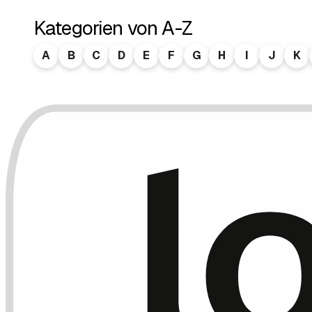
Kategorien von A-Z
A
B
C
D
E
F
G
H
I
J
K