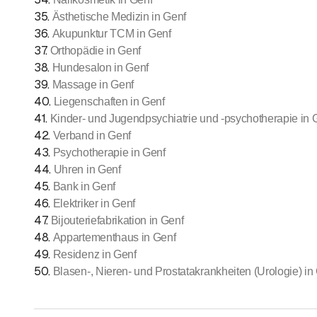
35
.
Ästhetische Medizin in Genf
36
.
Akupunktur TCM in Genf
37
.
Orthopädie in Genf
38
.
Hundesalon in Genf
39
.
Massage in Genf
40
.
Liegenschaften in Genf
41
.
Kinder- und Jugendpsychiatrie und -psychotherapie in 
42
.
Verband in Genf
43
.
Psychotherapie in Genf
44
.
Uhren in Genf
45
.
Bank in Genf
46
.
Elektriker in Genf
47
.
Bijouteriefabrikation in Genf
48
.
Appartementhaus in Genf
49
.
Residenz in Genf
50
.
Blasen-, Nieren- und Prostatakrankheiten (Urologie) in