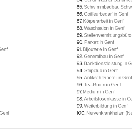
85
.
Schwimmbadbau Schwi
86
.
Coiffeurbedarf in Genf
87
.
Körperarbeit in Genf
88
.
Waschsalon in Genf
89
.
Stellenvermittlungsbüro
90
.
Parkett in Genf
91
.
Genf
Bijouterie in Genf
92
.
Generalbau in Genf
93
.
Bankdienstleistung in G
94
.
Stripclub in Genf
95
.
Antikschreinerei in Genf
96
.
Tea-Room in Genf
97
.
Medium in Genf
98
.
Arbeitslosenkasse in G
99
.
Weiterbildung in Genf
100
.
 Genf
Nervenkrankheiten (Ne