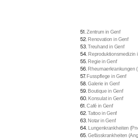
51
.
Zentrum in Genf
52
.
Renovation in Genf
53
.
Treuhand in Genf
54
.
Reproduktionsmedizin 
55
.
Regie in Genf
56
.
Rheumaerkrankungen (R
57
.
Fusspflege in Genf
58
.
Galerie in Genf
59
.
Boutique in Genf
60
.
Konsulat in Genf
61
.
Café in Genf
62
.
Tattoo in Genf
63
.
Notar in Genf
64
.
Lungenkrankheiten (Pn
65
.
Gefässkrankheiten (Angi