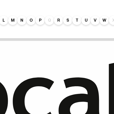
L
M
N
O
P
Q
R
S
T
U
V
W