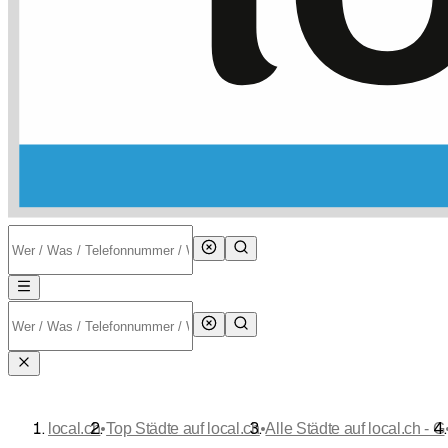
•
•
local.ch
Top Städte auf local.ch
Alle Städte auf local.ch - G