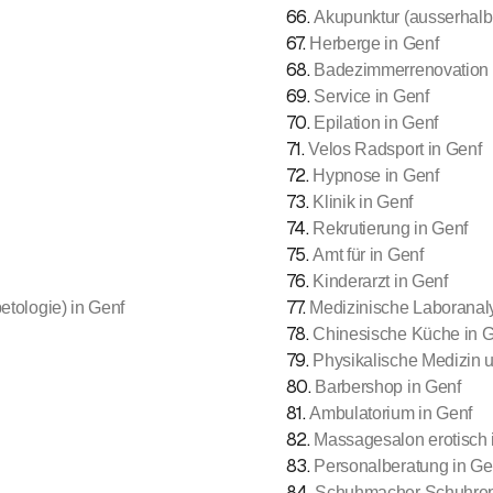
66
.
Akupunktur (ausserhalb 
67
.
Herberge in Genf
68
.
Badezimmerrenovation 
69
.
Service in Genf
70
.
Epilation in Genf
71
.
Velos Radsport in Genf
72
.
Hypnose in Genf
73
.
Klinik in Genf
74
.
Rekrutierung in Genf
75
.
Amt für in Genf
76
.
Kinderarzt in Genf
77
.
tologie) in Genf
Medizinische Laboranal
78
.
Chinesische Küche in 
79
.
Physikalische Medizin u
80
.
Barbershop in Genf
81
.
Ambulatorium in Genf
82
.
Massagesalon erotisch 
83
.
Personalberatung in Ge
84
.
Schuhmacher Schuhrepa