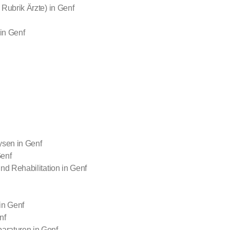
Rubrik Ärzte) in Genf
in Genf
ysen in Genf
Genf
nd Rehabilitation in Genf
in Genf
nf
raturen in Genf