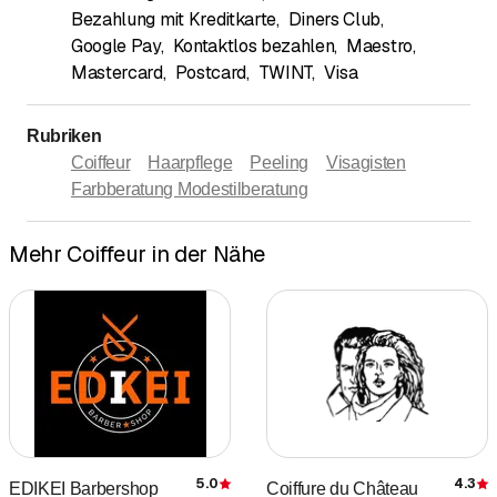
Bezahlung mit Kreditkarte
,
Diners Club
,
Google Pay
,
Kontaktlos bezahlen
,
Maestro
,
Mastercard
,
Postcard
,
TWINT
,
Visa
Rubriken
Coiffeur
Haarpflege
Peeling
Visagisten
Farbberatung Modestilberatung
Mehr Coiffeur in der Nähe
5.0
4.3
EDIKEI Barbershop
Coiffure du Château
Bewertung