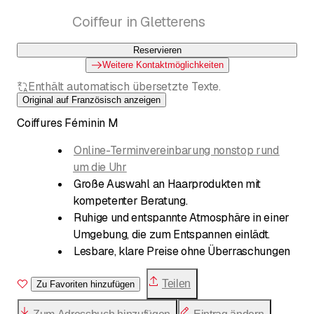
Coupes, colorations, lissages, soins, peeling
Coiffeur in Gletterens
cuir chevelu, boucles permanentes,
balayages et mèches
Reservieren
Weitere Kontaktmöglichkeiten
Enthält automatisch übersetzte Texte.
Original auf Französisch anzeigen
Coiffures Féminin M
Online-Terminvereinbarung nonstop rund
um die Uhr
Große Auswahl an Haarprodukten mit
kompetenter Beratung.
Ruhige und entspannte Atmosphäre in einer
Umgebung, die zum Entspannen einlädt.
Lesbare, klare Preise ohne Überraschungen
AHV / Studenten 10% ( außer Treuekarte).
Zahlungen mit Karten : VISA / PostFinance /
Teilen
Zu Favoriten hinzufügen
MasterCard / Maestro / VPay