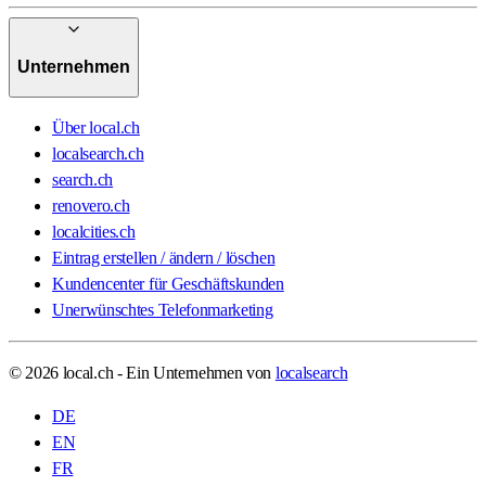
Unternehmen
Über local.ch
localsearch.ch
search.ch
renovero.ch
localcities.ch
Eintrag erstellen / ändern / löschen
Kundencenter für Geschäftskunden
Unerwünschtes Telefonmarketing
© 2026 local.ch - Ein Unternehmen von
localsearch
DE
EN
FR