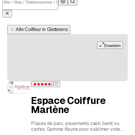
Alle Coiffeur in Gletterens
Erweitern
(
17
)
Bewertung 5 von 5 Sternen bei 17 Bewertungen
Espace Coiffure
Marlène
Places de parc, payements cash, twint ou
cartes. Gamme Keune pour sublimer vote
chevelure conseils personnalisés