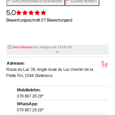
Zum Adressbuch hinzufügen
Eintrag ändern
Parkplätze
5.0
Bewertung 5 von 5 Sternen
Bewertungsschnitt (17 Bewertungen)
Geschlossen
bis
morgen um 14:00 Uhr
Adresse
:
Montag
Geschlossen
Route du Lac 39, Angle route du Lac chemin de la
bis
bis
Dienstag
9
:
00
-
11
:
45
/ 14
:
00
-
17
:
45
Petite Fin, 1544
Gletterens
bis
bis
Mittwoch
9
:
00
-
11
:
45
/ 14
:
00
-
17
:
45
bis
Donnerstag
9
:
00
-
11
:
45
Mobiltelefon
:
bis
Freitag
079 667 28 28
*
14
:
00
-
17
:
45
WhatsApp
:
bis
Samstag
9
:
00
-
13
:
00
079 667 28 28
*
Sonntag
Geschlossen