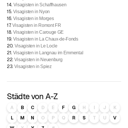
14
.
Visagisten in Schaffhausen
15
.
Visagisten in Nyon
16
.
Visagisten in Morges
17
.
Visagisten in Romont FR
18
.
Visagisten in Carouge GE
19
.
Visagisten in La Chaux-de-Fonds
20
.
Visagisten in Le Locle
21
.
Visagisten in Langnau im Emmental
22
.
Visagisten in Neuenburg
23
.
Visagisten in Spiez
Städte von A-Z
A
B
C
D
E
F
G
H
I
J
K
L
M
N
O
P
Q
R
S
T
U
V