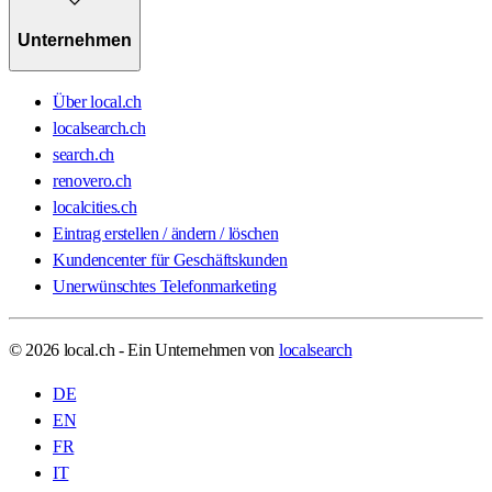
Unternehmen
Über local.ch
localsearch.ch
search.ch
renovero.ch
localcities.ch
Eintrag erstellen / ändern / löschen
Kundencenter für Geschäftskunden
Unerwünschtes Telefonmarketing
© 2026 local.ch - Ein Unternehmen von
localsearch
DE
EN
FR
IT