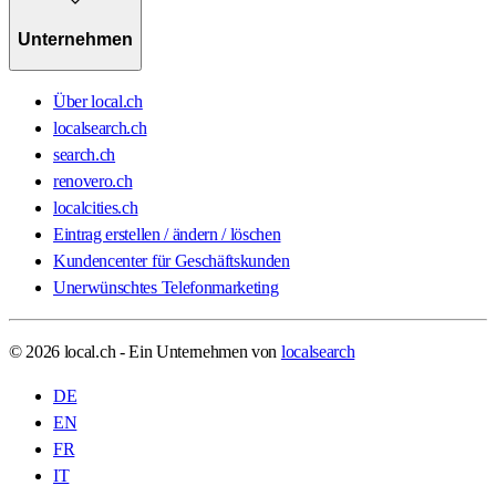
Unternehmen
Über local.ch
localsearch.ch
search.ch
renovero.ch
localcities.ch
Eintrag erstellen / ändern / löschen
Kundencenter für Geschäftskunden
Unerwünschtes Telefonmarketing
© 2026 local.ch - Ein Unternehmen von
localsearch
DE
EN
FR
IT