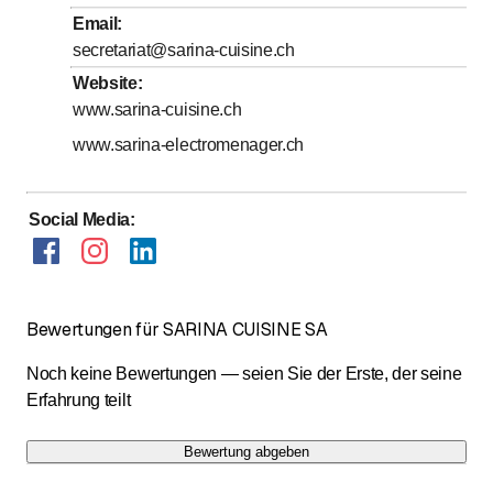
Email
:
Sonntag
Geschlossen
secretariat@sarina-cuisine.ch
Website
:
Possibilité de visite le soir sur rendez-vous
www.sarina-cuisine.ch
www.sarina-electromenager.ch
Social Media
:
Bewertungen für SARINA CUISINE SA
Noch keine Bewertungen — seien Sie der Erste, der seine
Erfahrung teilt
Bewertung abgeben