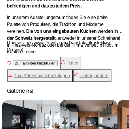
befriedigen und das zu jedem Preis.
In unserem Ausstellungsraum finden Sie eine breite
Palette von Produkten, die Tradition und Moderne
vereinen.
Die von uns eingebauten Küchen werden in
der Schweiz hergestellt
, entweder in unserer Schreinerei
Übersetzt mit www.DeepL.com/Translator (kostenlose
in Prez-vers-Noréaz oder bei der Firma Veriset in Root im
Version)
Kanton Luzern.
Teilen
Zu Favoriten hinzufügen
Zum Adressbuch hinzufügen
Eintrag ändern
Galerie
(
15
)