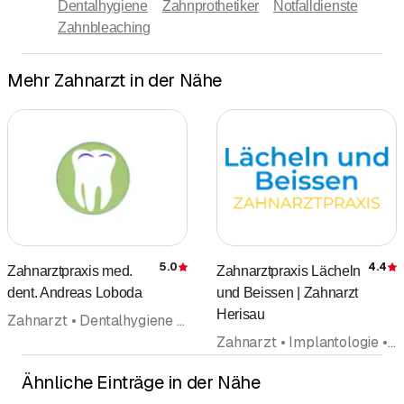
Dentalhygiene
Zahnprothetiker
Notfalldienste
Zahnbleaching
Mehr Zahnarzt in der Nähe
5.0
4.4
Zahnarztpraxis med.
Zahnarztpraxis Lächeln
Bewertung
dent. Andreas Loboda
und Beissen | Zahnarzt
Herisau
Zahnarzt • Dentalhygiene • Oralchirurgie • Kieferorthopädie • Implantologie • Zahnärztlicher Notfalldienst • Rekonstruktive Zahnmedizin
Zahnarzt • Implantologie • Parodontologie • Dentalhygiene • Oralchirurgie • Zahnbleaching • Rekonstruktive Zahnmedizin
Ähnliche Einträge in der Nähe