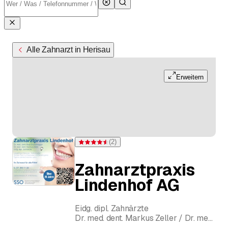
Alle Zahnarzt in Herisau
Erweitern
(
2
)
Bewertung 4,5 von 5 Sternen bei 2 Bewertungen
Zahnarztpraxis
Lindenhof AG
Eidg. dipl. Zahnärzte
Dr. med. dent. Markus Zeller / Dr. med.
dent. Beat Sturzenegger