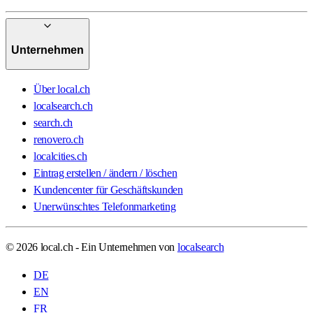
Unternehmen
Über local.ch
localsearch.ch
search.ch
renovero.ch
localcities.ch
Eintrag erstellen / ändern / löschen
Kundencenter für Geschäftskunden
Unerwünschtes Telefonmarketing
© 2026 local.ch - Ein Unternehmen von
localsearch
DE
EN
FR