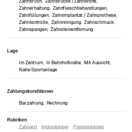
Zahnbruch
,
Zahnbrücke /Zahnkrone
,
Zahnerhaltung
,
Zahnfleischbehandlungen
,
Zahnfüllungen
,
Zahnimplantat / Zahnprothese
,
Zahnkontrolle
,
Zahnreinigung
,
Zahnschmuck
,
Zahnspangen
,
Zahnsteinentfernung
Lage
Im Zentrum
,
In Bahnhofsnähe
,
Mit Aussicht
,
Nahe Sportanlage
Zahlungskonditionen
Barzahlung
,
Rechnung
Rubriken
Zahnarzt
Implantologie
Parodontologie