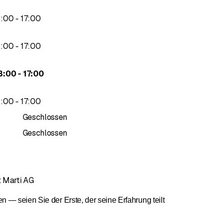
bis
3
:
00
-
17
:
00
bis
3
:
00
-
17
:
00
bis
3
:
00
-
17
:
00
bis
3
:
00
-
17
:
00
Geschlossen
Geschlossen
 Marti AG
— seien Sie der Erste, der seine Erfahrung teilt