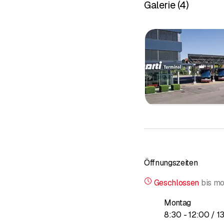
Galerie
(
4
)
Musikreise
Europa-Par
Tagesfahrt
Themenrei
Nur-Carfahr
Öffnungszeiten
Geschlossen
bis
mo
Montag
bis
8
:
30
-
12
:
00
/ 1