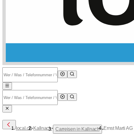
•
•
local.ch
Kallnach
Ernst Marti AG
•
Carreisen in Kallnach