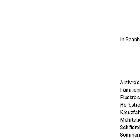
In Bahnh
Aktivrei
Familien
Flussrei
Herbstre
Kreuzfah
Mehrtag
Schiffsre
Sommerr