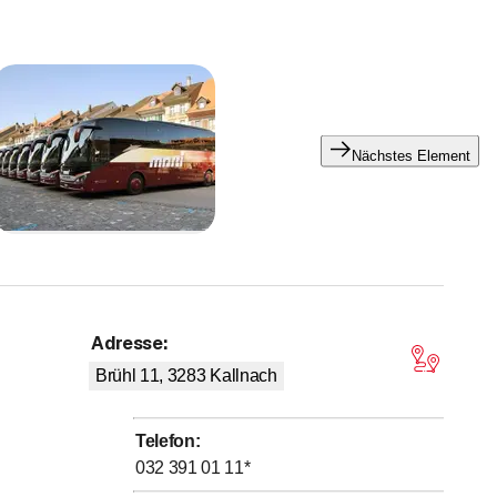
Nächstes Element
Adresse
:
on 5 Sternen
Brühl 11, 3283
Kallnach
Telefon
:
032 391 01 11
*