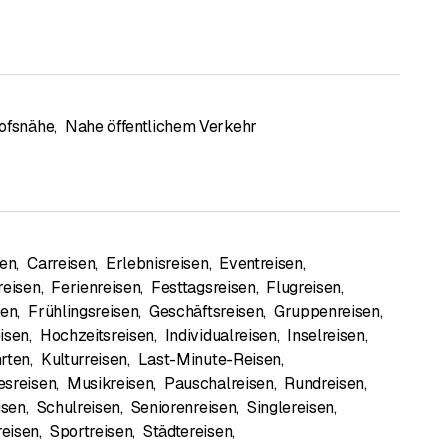
ofsnähe
,
Nahe öffentlichem Verkehr
sen
,
Carreisen
,
Erlebnisreisen
,
Eventreisen
,
reisen
,
Ferienreisen
,
Festtagsreisen
,
Flugreisen
,
sen
,
Frühlingsreisen
,
Geschäftsreisen
,
Gruppenreisen
,
isen
,
Hochzeitsreisen
,
Individualreisen
,
Inselreisen
,
rten
,
Kulturreisen
,
Last-Minute-Reisen
,
esreisen
,
Musikreisen
,
Pauschalreisen
,
Rundreisen
,
isen
,
Schulreisen
,
Seniorenreisen
,
Singlereisen
,
eisen
,
Sportreisen
,
Städtereisen
,