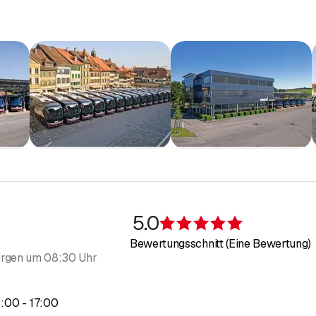
n
k
en
sen
t
5.0
Bewertung 5 v
Bewertungsschnitt (Eine Bewertung)
rgen um 08:30 Uhr
bis
3
:
00
-
17
:
00