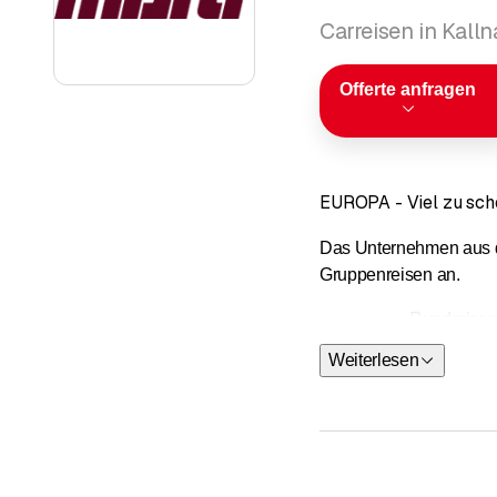
Carreisen in Kall
Offerte anfragen
EUROPA - Viel zu sch
Das Unternehmen aus de
Gruppenreisen an.
Rundreise
Aktivreisen
Weiterlesen
Strandferie
Reisen à la
Wohlbefinde
Flusskreuzf
Bergferien T