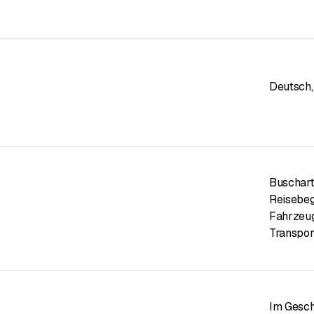
Deutsch
,
Buschart
Reisebeg
Fahrzeu
Transpor
Im Gesch