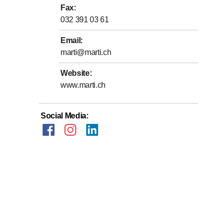
Fax
:
032 391 03 61
Email
:
marti@marti.ch
Website
:
www.marti.ch
Social Media
: