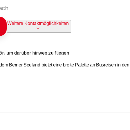
nach
Weitere Kontaktmöglichkeiten
ön, um darüber hinweg zu fliegen
m Berner Seeland bietet eine breite Palette an Busreisen in den 
n
n
 carte
n in Italien
ahrten
irol