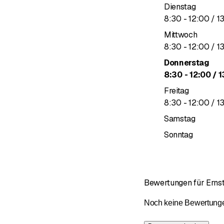
Dienstag
bis
8
:
30
-
12
:
00
/ 1
Mittwoch
bis
8
:
30
-
12
:
00
/ 1
Donnerstag
bis
8
:
30
-
12
:
00
/ 1
Freitag
bis
8
:
30
-
12
:
00
/ 1
Samstag
Sonntag
Bewertungen für Ernst
Noch keine Bewertungen 