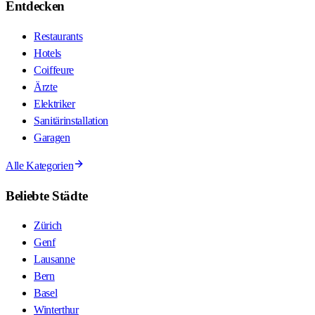
Entdecken
Restaurants
Hotels
Coiffeure
Ärzte
Elektriker
Sanitärinstallation
Garagen
Alle Kategorien
Beliebte Städte
Zürich
Genf
Lausanne
Bern
Basel
Winterthur