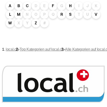
A
B
C
D
E
F
G
H
I
J
K
L
M
N
O
P
Q
R
S
T
U
V
W
X
Y
Z
#
•
•
local.ch
Top Kategorien auf local.ch
Alle Kategorien auf local.