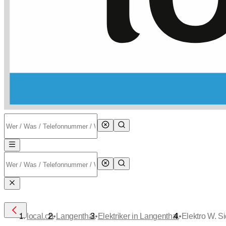
•
•
•
local.ch
Langenthal
Elektriker in Langenthal
Elektro W. Si