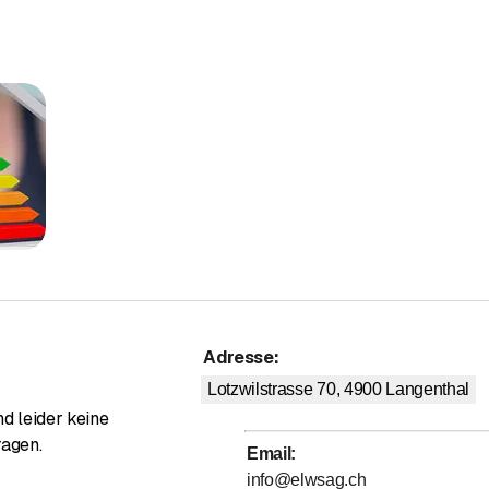
 Installation bis zur langfristigen Unterstützung – wir begleiten Si
Adresse
:
Lotzwilstrasse 70, 4900
Langenthal
d leider keine
ragen.
Email
:
info@elwsag.ch