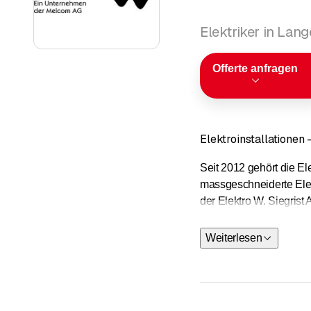
Elektriker in Lan
Offerte anfragen
Elektroinstallationen -
Seit 2012 gehört die E
massgeschneiderte Elekt
der Elektro W. Siegris
Sie suchen eine Lösung 
Weiterlesen
Unsere Spezialität sind
Spitälern, bei Banken o
«Grüne Energie» dreht 