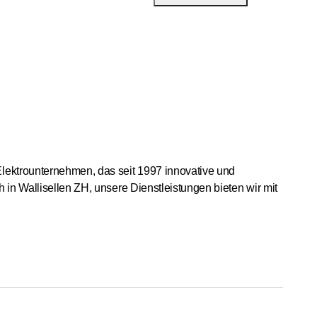
Elektrounternehmen, das seit 1997 innovative und
 in Wallisellen ZH, unsere Dienstleistungen bieten wir mit
 wir helfen gerne weiter.
ssiger Unterhalt auch in sensiblen Bereichen – in
 können überall Hand bieten. In unserer neuen Abteilung