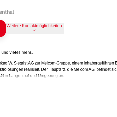
genthal
Weitere Kontaktmöglichkeiten
 und vieles mehr...
lektro W. Siegrist AG zur Melcom-Gruppe, einem inhabergeführten 
rolösungen realisiert. Der Hauptsitz, die Melcom AG, befindet sich
t AG in Langenthal und Umgebung an.
in irgendeinem Bereich der elektrischen Energie? Fragen Sie uns,
 anspruchsvolle Analysen, komplexe Installationen und ein zuverlä
der Tankstellen. Ob Betriebs-, Industrie- oder Wohnungsbau – wir
sich zudem alles um die erneuerbare Energie.