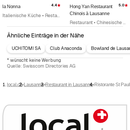
4.4
5.0
la Nonna
Hong Yan Restaurant
Bewertung
Chinois à Lausanne
Italienische Küche • Restaurant • Traiteur • Pizzeria • Pizza Take Away • Hotel • Veranstaltungen
Restaurant • Chinesische Küche • Take Away • Hauslieferdienst • Asiatische Lebensmittel • Bar • Café
Ähnliche Einträge in der Nähe
UCHITOMI SA
Club Anaconda
Bowland de Lausa
*
wünscht keine Werbung
Quelle:
Swisscom Directories AG
•
•
•
local.ch
Lausanne
Restaurant in Lausanne
Ristorante St Pau