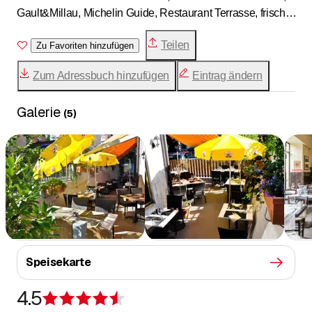
Gault&Millau, Michelin Guide, Restaurant Terrasse, frische
Pasta, handgemachte Pizza, italienisches Risotto,
Teilen
Takeaway italienisches Essen.
Zu Favoriten hinzufügen
Zum Adressbuch hinzufügen
Eintrag ändern
Galerie
(
5
)
Speisekarte
4.5
Bewertung 4,5 von 5 Sternen