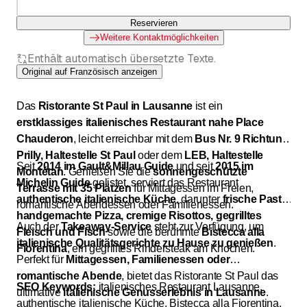
Reservieren
Weitere Kontaktmöglichkeiten
Enthält automatisch übersetzte Texte.
Original auf Französisch anzeigen
Das
Ristorante St Paul in Lausanne
ist ein
erstklassiges italienisches Restaurant nahe Place
Chauderon
, leicht erreichbar mit dem
Bus Nr. 9 Richtung
Prilly, Haltestelle St Paul
oder dem
LEB, Haltestelle
Seit
2014 im Gault&Millau Guide
und seit
2015 im
Montétan
. Genießen Sie die
sonnengeschützte
Michelin Guide
gelistet, serviert das Restaurant
Terrasse mit 35 Plätzen
für Mittagessen im Freien,
authentische italienische Küche
, darunter
frische Pasta,
romantische Abendessen oder Familienessen.
handgemachte Pizza, cremige Risottos, gegrilltes
Auch der
Takeaway-Service
steht zur Verfügung, um
Fleisch und Fisch
sowie die berühmte
Bistecca alla
italienische Qualitätsgerichte zu Hause zu genießen
.
Fiorentina
, ein gegrilltes Rindersteak am Knochen.
Perfekt für
Mittagessen, Familienessen oder
romantische Abende
, bietet das Ristorante St Paul das
SEO Keywords:
italienisches Restaurant Lausanne,
ultimative
italienische Genusserlebnis in Lausanne
.
authentische italienische Küche, Bistecca alla Fiorentina,