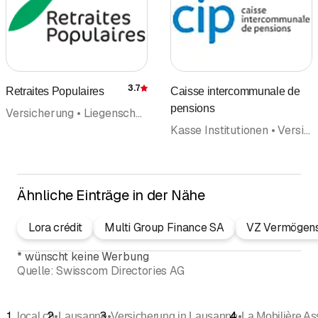
3.7
Retraites Populaires
Caisse intercommunale de
Bewertung
pensions
Versicherung • Liegenschaften • Liegenschaftsverwaltung • Vorsorgeberatung • Verleih • Hypothek • Hypothekenmakler • Finanzierungen
Kasse Institutionen • Versicherung
Ähnliche Einträge in der Nähe
Lora crédit
Multi Group Finance SA
VZ Vermögen
*
wünscht keine Werbung
Quelle:
Swisscom Directories AG
•
•
•
local.ch
Lausanne
Versicherung in Lausanne
La Mobilière A