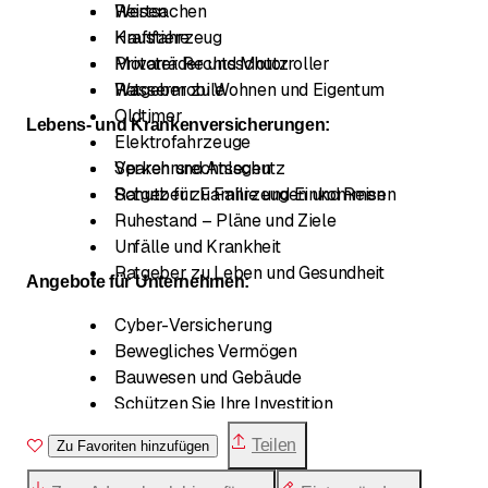
Wertsachen
Reisen
Haustiere
Kraftfahrzeug
Privater Rechtsschutz
Motorräder und Motorroller
Ratgeber zu Wohnen und Eigentum
Wassermobile
Oldtimer
Lebens- und Krankenversicherungen:
Elektrofahrzeuge
Verkehrsrechtsschutz
Sparen und Anlegen
Ratgeber zu Fahrzeugen und Reisen
Schutz für Familie und Einkommen
Ruhestand – Pläne und Ziele
Unfälle und Krankheit
Ratgeber zu Leben und Gesundheit
Angebote für Unternehmen:
Cyber-Versicherung
Bewegliches Vermögen
Bauwesen und Gebäude
Schützen Sie Ihre Investition
Mietgarantieversicherung für Unternehmen
Teilen
Zu Favoriten hinzufügen
Risikobewertung
Berufliche Vorsorge