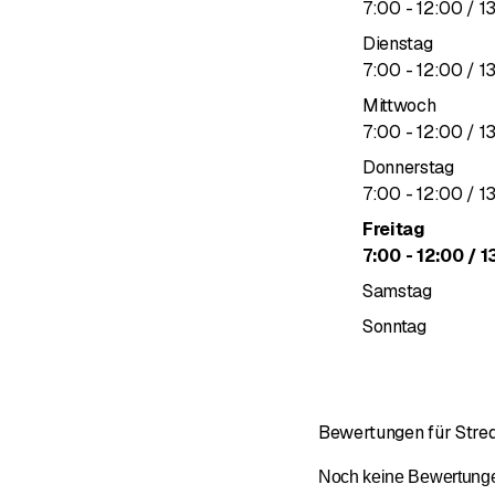
bis
7
:
00
-
12
:
00
/ 1
Dienstag
bis
7
:
00
-
12
:
00
/ 1
Mittwoch
bis
7
:
00
-
12
:
00
/ 1
Donnerstag
bis
7
:
00
-
12
:
00
/ 1
Freitag
bis
7
:
00
-
12
:
00
/ 1
Samstag
Sonntag
Bewertungen für Str
Noch keine Bewertungen 