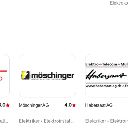
Elektroko
5.0
4.0
Möschinger AG
Habersaat AG
Bewertung
Bewertung
Elektriker • Elektroinstallationsgeschäft • Kommunikation • Schaltanlagen • Beleuchtungen • Telefoninstallation • Gravuren • Wärmepumpen • Sanierungen
Elektriker • Elektroinstallationsgeschäft • Netzwerke Telematik • Photovoltaik Solarpanel • Elektroplanung • Beleuchtungen • Küchengeräte • Haushaltapparate • Gebäudeautomation