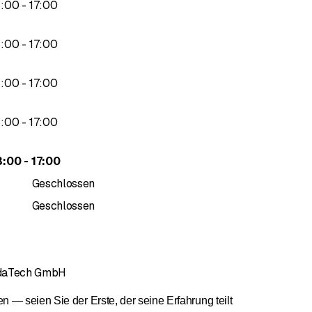
bis
3
:
00
-
17
:
00
bis
3
:
00
-
17
:
00
bis
3
:
00
-
17
:
00
bis
3
:
00
-
17
:
00
bis
3
:
00
-
17
:
00
Geschlossen
Geschlossen
edaTech GmbH
— seien Sie der Erste, der seine Erfahrung teilt