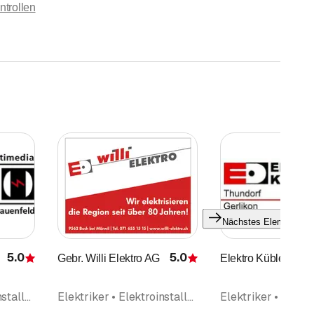
ntrollen
Nächstes Element
5.0
5.0
Gebr. Willi Elektro AG
Elektro Kübler Gm
Bewertung
Bewertung
Elektriker • Elektroinstallationsgeschäft • Telekommunikation • Netzwerke Telematik • Gebäudeautomation • Radio- und Fernsehgeschäft • Küchengeräte • Haushaltapparate
Elektriker • Elektroinstallationsgeschäft • Photovoltaik Solarpanel • Küchengeräte • Haushaltapparate