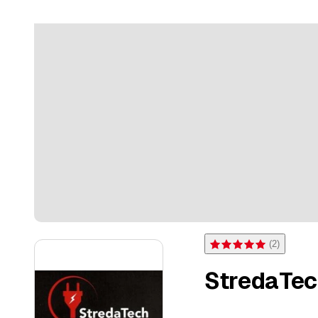
(
2
)
Bewertung 5 von 5 Sterne
StredaTe