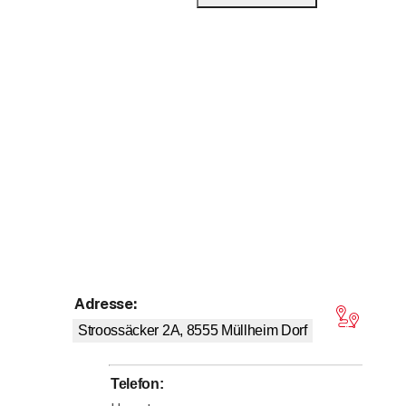
Adresse
:
on 5 Sternen
Stroossäcker 2A, 8555
Müllheim Dorf
Telefon
: