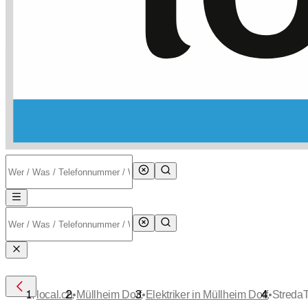
•
•
•
local.ch
Müllheim Dorf
Elektriker in Müllheim Dorf
Streda