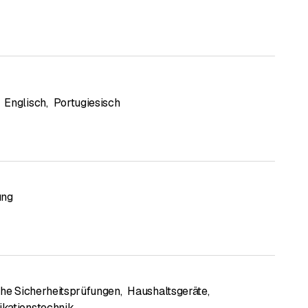
Englisch
,
Portugiesisch
ung
che Sicherheitsprüfungen
,
Haushaltsgeräte
,
kationstechnik
,