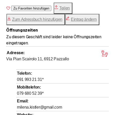
mehrere Jahre lang in diesen Fachgebieten im
Teilen
Krankenhausbereich und in der Intensiv- und
Zu Favoriten hinzufügen
Notfallmedizin sowie im territorialen Rettungsdienst
Zum Adressbuch hinzufügen
Eintrag ändern
(Krankenwagen) zu engagieren. Ihre große Leidenschaft
für die Primärversorgung und die Sehnsucht nach ihrer
Öffnungszeiten
Heimat motivierten sie, ins Tessin zurückzukehren.
Zu diesem Geschäft sind leider keine Öffnungszeiten
eingetragen.
Adresse
:
Via Pian Scairolo 11, 6912
Pazzallo
Telefon
:
091 993 21 31
*
Mobiltelefon
:
079 680 52 39
*
Email
:
milena.kistler@gmail.com
Website
: