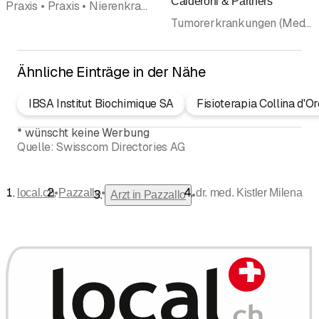
Calderoni & Partners
Praxis • Praxis • Nierenkrankheiten (Nephrologie) • Dialyse • Arzt • Allgemeine Innere Medizin • Ärzte
Tumorerkrankungen (Medizinische Onkologie) • Klinik • Blutkrankheiten (Hämatologie) • Arzt • Allgemeine Innere Medizin • Radio-Onkologie/Strahlentherapie • Frauenarzt • Frauenkrankheiten und Geburtshilfe (Gynäkologie und Geburtshilfe) • Chirurgie • Ärzte
Ähnliche Einträge in der Nähe
IBSA Institut Biochimique SA
Fisioterapia Collina d'Or
*
wünscht keine Werbung
Quelle:
Swisscom Directories AG
•
•
local.ch
Pazzallo
dr. med. Kistler Milena
•
Arzt in Pazzallo