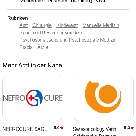
Mastercard
,
Postcard
,
Rechnung
,
Visa
Rubriken
Arzt
Chirurgie
Kinderarzt
Manuelle Medizin
Sport- und Bewegungsmedizin
Psychosomatische und Psychosoziale Medizin
Praxis
Ärzte
Mehr Arzt in der Nähe
5.0
5.0
NEFROCURE SAGL
Swissoncology Varini
Bewertung