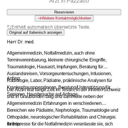
Arzt in Pazzallo
Reservieren
Weitere Kontaktmöglichkeiten
Enthält automatisch übersetzte Texte.
Original auf Italienisch anzeigen
Herr Dr. med.
Allgemeinmedizin, Notfallmedizin, auch ohne
Terminvereinbarung, kleinere chirurgische Eingriffe,
Traumatologie, Hausarzt, Impfungen, Beratung für
Auslandsreisen, Vorsorgeuntersuchungen, Infusionen,
&nbsp;
Radiologie, Labor, Pädiatrie, präklinische Analysen für
Krankenhausoperationen, Beratung/Unterstützung für
Die Ärztin war lange Zeit im Tessin, in der Inneren Schweiz
Senioren, Hausbesuche auf Anfrage
und in Graubünden tätig und sammelte neben der
Allgemeinmedizin Erfahrungen in verschiedenen
Bereichen wie Pädiatrie, Nephrologie, Traumatologie und
Orthopädie, neurologischer Rehabilitation und Chirurgie.
Ihr Interesse für die Notfallmedizin veranlasste sie, sich
&nbsp;