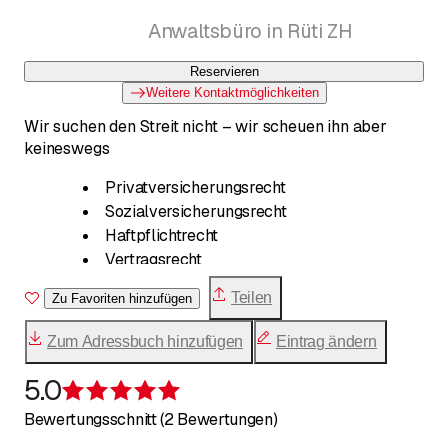
Anwaltsbüro in Rüti ZH
Reservieren
Weitere Kontaktmöglichkeiten
Wir suchen den Streit nicht – wir scheuen ihn aber
keineswegs
Pri­vat­ver­si­che­rungs­recht
So­zi­al­ver­si­che­rungs­recht
Haft­pflicht­recht
Ver­trags­recht
Erbrecht und Nachlassrecht
Teilen
Zu Favoriten hinzufügen
Scheidungsrecht
Ehe- und Konkubinatsrecht
Zum Adressbuch hinzufügen
Eintrag ändern
Vertragsrecht
Zivilprozessrecht
5.0
Bewertung 5 von 5 Sternen
Bewertungsschnitt (2 Bewertungen)