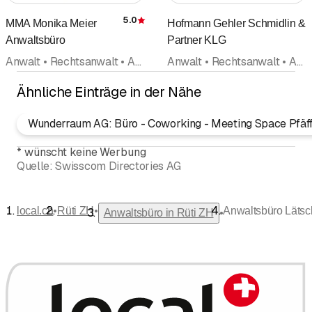
5.0
MMA Monika Meier
Hofmann Gehler Schmidlin &
Bewertung
Anwaltsbüro
Partner KLG
Anwalt • Rechtsanwalt • Anwaltsbüro • Scheidungsberatung Trennungsberatung • Advokaturbüro • Rechtsberatung • Rechtsauskunft • Rechtsschutz
Anwalt • Rechtsanwalt • Anwaltsbüro
Ähnliche Einträge in der Nähe
Wunderraum AG: Büro - Coworking - Meeting Space Pfäff
*
wünscht keine Werbung
Quelle:
Swisscom Directories AG
•
•
local.ch
Rüti ZH
Anwaltsbüro Lätsc
•
Anwaltsbüro in Rüti ZH