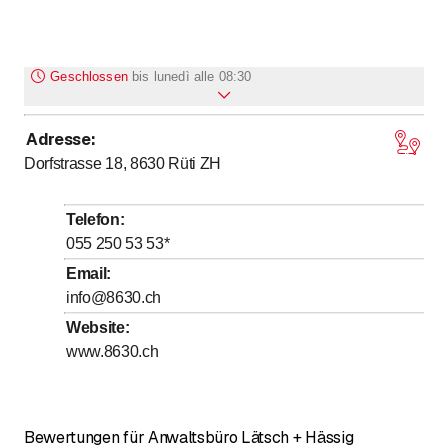
Geschlossen
bis
lunedì alle 08:30
Adresse
:
bis
bis
Montag
8
:
30
-
12
:
00
/ 13
:
30
-
18
:
00
Dorfstrasse 18, 8630
Rüti ZH
bis
bis
Dienstag
8
:
30
-
12
:
00
/ 13
:
30
-
18
:
00
bis
bis
Mittwoch
8
:
30
-
12
:
00
/ 13
:
30
-
18
:
00
Telefon
:
bis
bis
Donnerstag
8
:
30
-
12
:
00
/ 13
:
30
-
18
:
00
055 250 53 53
*
bis
bis
Freitag
8
:
30
-
12
:
00
/ 13
:
30
-
18
:
00
Email
:
info@8630.ch
Samstag
Geschlossen
Website
:
Sonntag
Geschlossen
www.8630.ch
Bewertungen für Anwaltsbüro Lätsch + Hässig