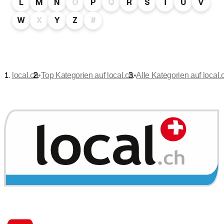
L
M
N
O
P
Q
R
S
T
U
V
W
X
Y
Z
#
•
•
local.ch
Top Kategorien auf local.ch
Alle Kategorien auf local.