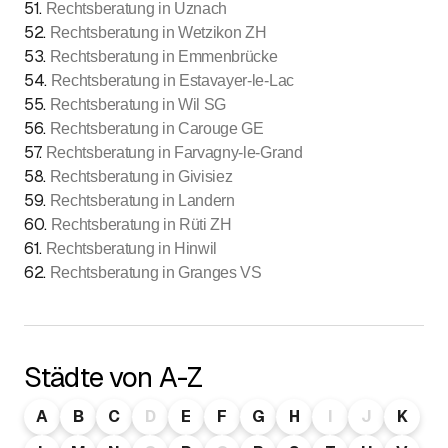
51
.
Rechtsberatung in Uznach
52
.
Rechtsberatung in Wetzikon ZH
53
.
Rechtsberatung in Emmenbrücke
54
.
Rechtsberatung in Estavayer-le-Lac
55
.
Rechtsberatung in Wil SG
56
.
Rechtsberatung in Carouge GE
57
.
Rechtsberatung in Farvagny-le-Grand
58
.
Rechtsberatung in Givisiez
59
.
Rechtsberatung in Landern
60
.
Rechtsberatung in Rüti ZH
61
.
Rechtsberatung in Hinwil
62
.
Rechtsberatung in Granges VS
Städte von A-Z
A
B
C
D
E
F
G
H
I
J
K