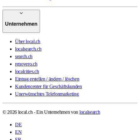
Unternehmen
Über local.ch
localsearch.ch
search.ch
renovero.ch
localcities.ch
Eintrag erstellen / ändern / löschen
Kundencenter für Geschäftskunden
Unerwünschtes Telefonmarketing
© 2026 local.ch - Ein Unternehmen von
localsearch
DE
EN
FR