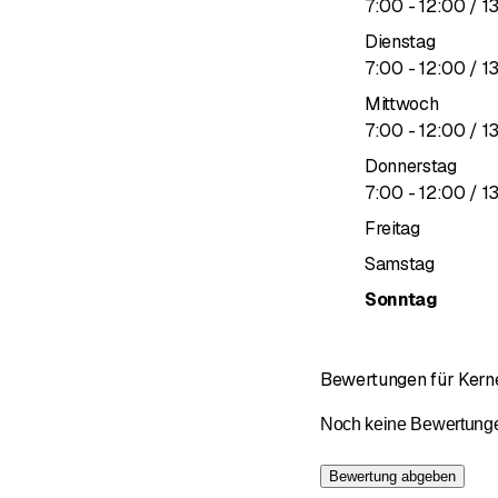
bis
7
:
00
-
12
:
00
/ 1
Mit mobilen Storen vo
Dienstag
bis
7
:
00
-
12
:
00
/ 1
Gelenk- oder auch Te
Sie können sicher über
Mittwoch
bis
7
:
00
-
12
:
00
/ 1
Cassettenmarkisen
bi
Donnerstag
und die mechanischen 
bis
7
:
00
-
12
:
00
/ 1
Terrassenmarkisen
si
Freitag
Regendach. Mit einem e
Samstag
Vorteile einer Sonnen
Sonntag
der Raum u
auch gross
Bewertungen für Ker
dank wasse
komfortabl
Noch keine Bewertungen 
die Store 
Terrassenpl
Bewertung abgeben