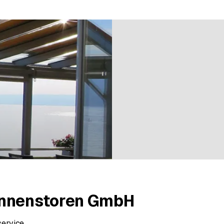
n bei 2 Bewertungen
onnenstoren GmbH
service