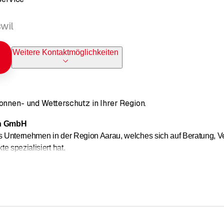
wil
Weitere Kontaktmöglichkeiten
onnen- und Wetterschutz in Ihrer Region.
n GmbH
es Unternehmen in der Region Aarau, welches sich auf Beratung, 
e spezialisiert hat.
top Produkte zu fairen Preisen und finden die individuelle Lösu
h unseren Servicedienst vor Ort oder in unserer eigenen Werkstat