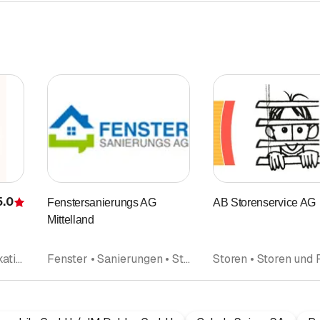
5.0
Fenstersanierungs AG
AB Storenservice AG
Bewertung
Mittelland
Fenster • Fensterfabrikation • Fensterläden • Storen • Storen und Rollladen • Sanierungen
Fenster • Sanierungen • Storen • Storen und Rollladen • Türenbau • Insektenschutz