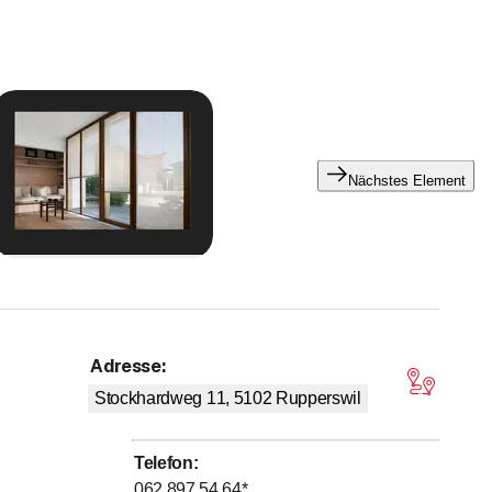
Nächstes Element
Adresse
:
on 5 Sternen
Stockhardweg 11, 5102
Rupperswil
 Klappläden oder Schiebeläden – sie verleihen jedem Heim
eren Fensterläden.
Telefon
:
062 897 54 64
*