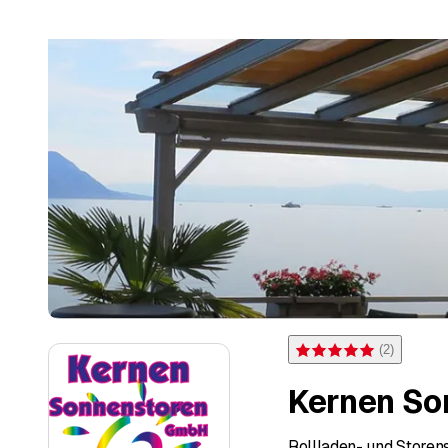
(
2
)
Bewertung 5 von 5 Sterne
Kernen S
Rollladen- und Storen