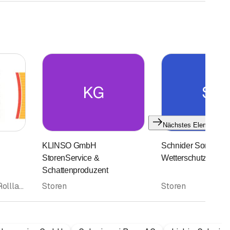
KG
SS
Nächstes Element
KLINSO GmbH
Schnider Sonnen- 
StorenService &
Wetterschutz AG
Schattenproduzent
Storen • Storen und Rollladen • Insektenschutz • Sonnenschutz • Reparaturen • Fensterläden
Storen
Storen