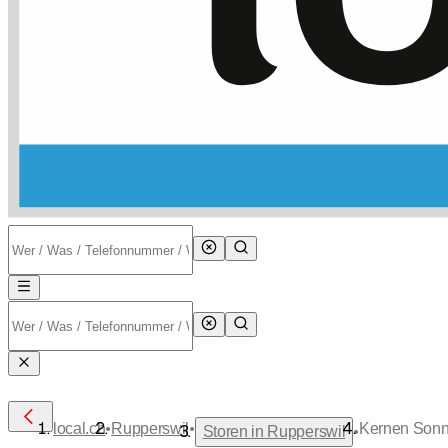
•
•
local.ch
Rupperswil
Kernen Son
•
Storen in Rupperswil