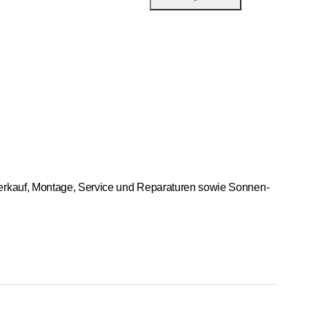
Verkauf, Montage, Service und Reparaturen sowie Sonnen-
ngen für Ihre Wünsche.
t schnell und effizient behoben.