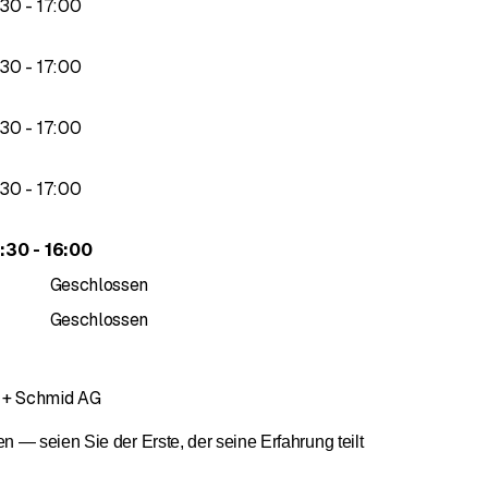
bis
30
-
17
:
00
bis
30
-
17
:
00
bis
30
-
17
:
00
bis
30
-
17
:
00
bis
3
:
30
-
16
:
00
Geschlossen
Geschlossen
i + Schmid AG
— seien Sie der Erste, der seine Erfahrung teilt