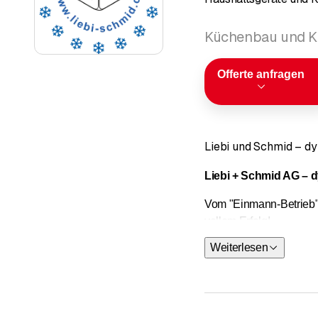
Küchenbau und Kü
Offerte anfragen
Liebi und Schmid – dy
Liebi + Schmid AG – 
Vom "Einmann-Betrieb" z
vollem Erfolg!
Weiterlesen
Nach 20 Jahren hat sich
wird geführt von den be
Mitarbeiterinnen und e
und Wünsche der Kundsc
Mitarbeitern, welche m