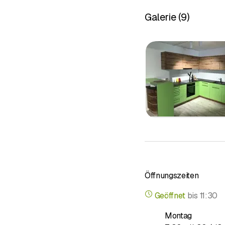
Galerie
(
9
)
Egal ob Miele, Schulth
sämtlichen Haushaltger
finden Sie nicht nur W
neuen Küche kommen wol
Öffnungszeiten
Geöffnet
bis
11:30
Montag