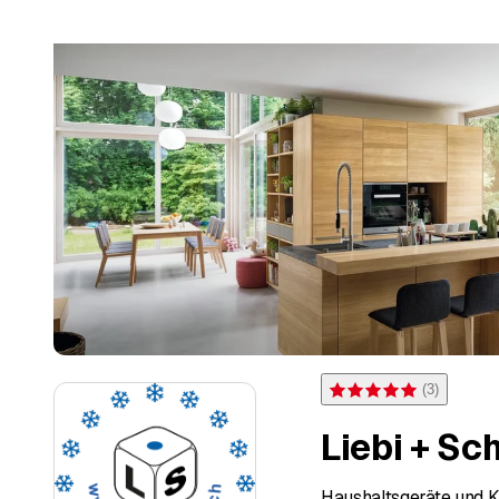
(
3
)
Bewertung 5 von 5 Sterne
Liebi + S
Haushaltsgeräte und 