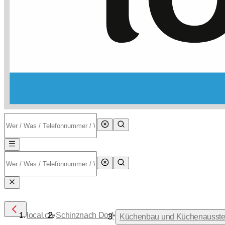
•
•
local.ch
Schinznach Dorf
Küchenbau und Küchenausstel