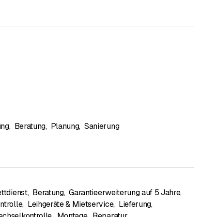
ung
,
Beratung
,
Planung
,
Sanierung
ttdienst
,
Beratung
,
Garantieerweiterung auf 5 Jahre
,
ntrolle
,
Leihgeräte & Mietservice
,
Lieferung
,
chselkontrolle
,
Montage
,
Reparatur
,