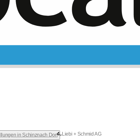
Liebi + Schmid AG
•
lungen in Schinznach Dorf