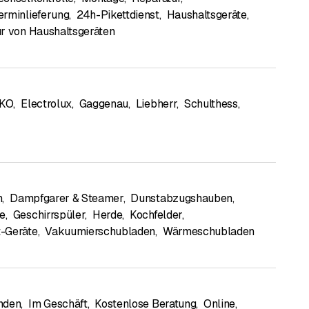
rminlieferung
,
24h-Pikettdienst
,
Haushaltsgeräte
,
r von Haushaltsgeräten
KO
,
Electrolux
,
Gaggenau
,
Liebherr
,
Schulthess
,
n
,
Dampfgarer & Steamer
,
Dunstabzugshauben
,
te
,
Geschirrspüler
,
Herde
,
Kochfelder
,
-Geräte
,
Vakuumierschubladen
,
Wärmeschubladen
nden
,
Im Geschäft
,
Kostenlose Beratung
,
Online
,