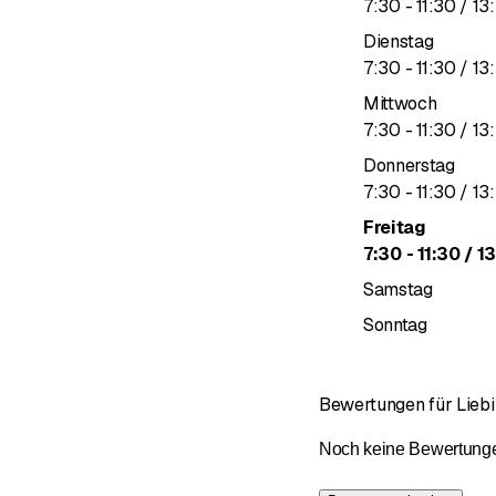
bis
7
:
30
-
11
:
30
/ 13
:
Dienstag
bis
7
:
30
-
11
:
30
/ 13
:
Mittwoch
bis
7
:
30
-
11
:
30
/ 13
:
Donnerstag
bis
7
:
30
-
11
:
30
/ 13
:
Freitag
bis
7
:
30
-
11
:
30
/ 1
Samstag
Sonntag
Bewertungen für Lieb
Noch keine Bewertungen 