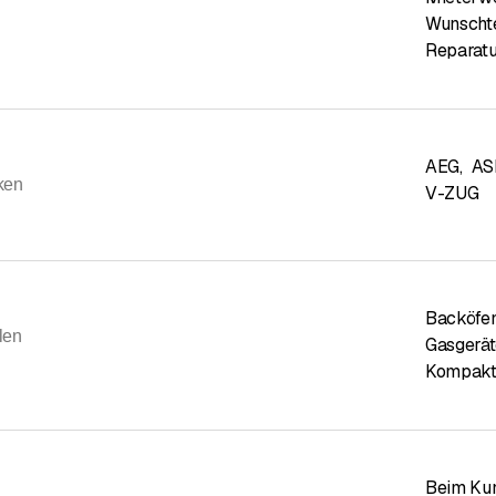
Wunschte
Reparatu
AEG
,
AS
ken
V-ZUG
Backöfe
len
Gasgerä
Kompakt
Beim Ku