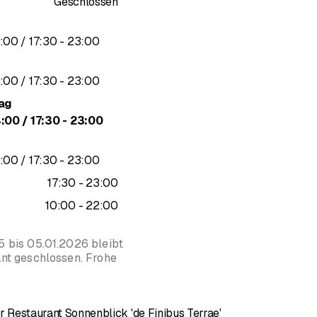
Geschlossen
is
bis
:
00
/ 17
:
30
-
23
:
00
is
bis
:
00
/ 17
:
30
-
23
:
00
ag
is
bis
4
:
00
/ 17
:
30
-
23
:
00
is
bis
:
00
/ 17
:
30
-
23
:
00
bis
17
:
30
-
23
:
00
bis
10
:
00
-
22
:
00
 bis 05.01.2026 bleibt
nt geschlossen. Frohe
 Restaurant Sonnenblick 'de Finibus Terrae'