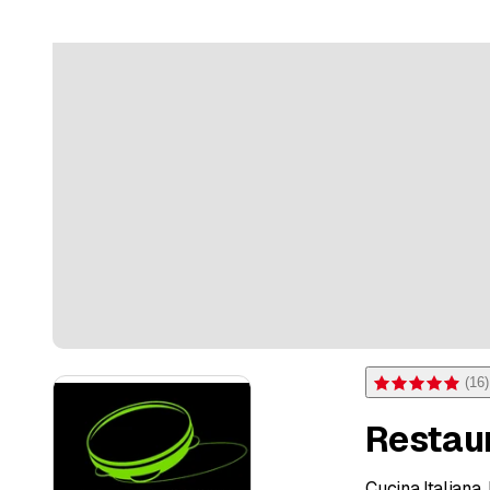
(
16
)
Bewertung 4,9 von
Restaur
Cucina Italiana,