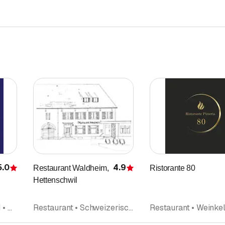
5.0
4.9
Restaurant Waldheim,
Ristorante 80
Bewertung
Bewertung
Hettenschwil
Bowlingcenter • Billard • Restaurant
Restaurant • Schweizerische Küche • Bankett • Take Away