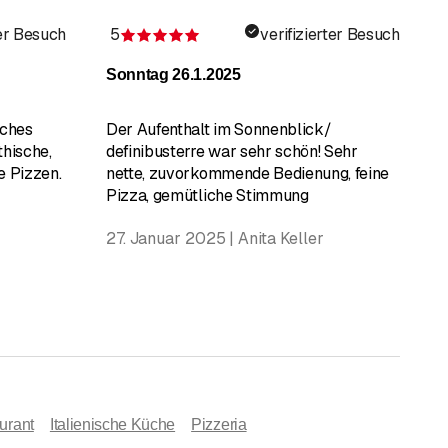
ter Besuch
5
verifizierter Besuch
 Sternen
Bewertung 5 von 5 Sternen
Sonntag 26.1.2025
sches
Der Aufenthalt im Sonnenblick/
thische,
definibusterre war sehr schön! Sehr
e Pizzen.
nette, zuvorkommende Bedienung, feine
Pizza, gemütliche Stimmung
27. Januar 2025 | Anita Keller
urant
Italienische Küche
Pizzeria