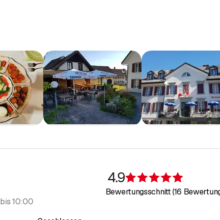
e mehr über uns.
me
r uns
ebot
galerie
sionen und Informationen finden Sie auf
Facebook
und
Insta
akt mit uns auf. Wir sind gerne auch für Sie da.
4.9
Bewertung
Bewertungsschnitt (16 Bewertun
bis
10:00