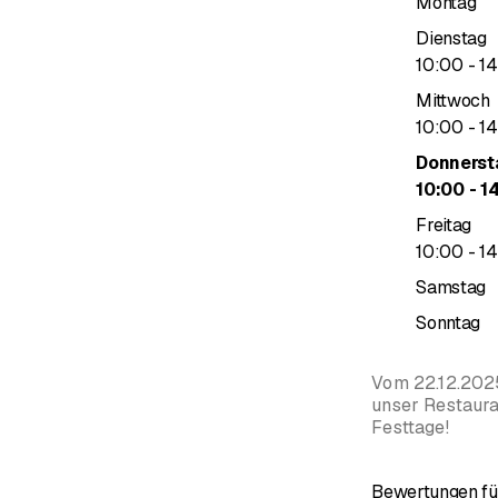
Montag
Dienstag
b
10
:
00
-
14
Mittwoch
b
10
:
00
-
14
Donnerst
b
10
:
00
-
1
Freitag
b
10
:
00
-
14
Samstag
Sonntag
Vom 22.12.2025
unser Restaura
Festtage!
Bewertungen für