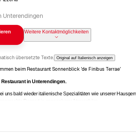
n Unterendingen
ieren
Weitere Kontaktmöglichkeiten
atisch übersetzte Texte.
Original auf Italienisch anzeigen
ommen beim Restaurant Sonnenblick 'de Finibus Terrae'
es Restaurant in Unterendingen.
i uns bald wieder italienische Spezialitäten wie unserer Hausge
sgemachte Dessert in angenehmer Atmosphäre.
s u.a für:
eit • Pizza Take Away • Take Away