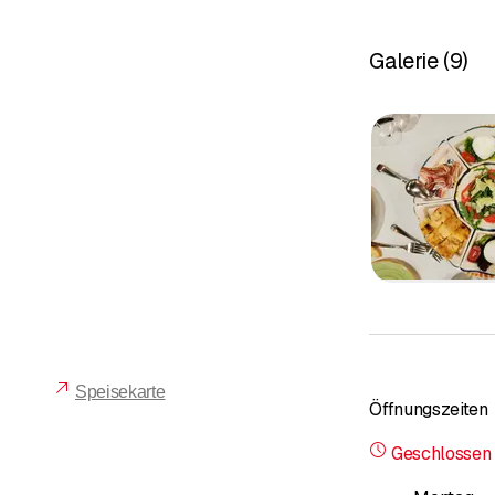
Hier erfahren Si
Ho
Galerie
(
9
)
Übe
Ang
Foto
Weitere Impres
Nehmen Sie Kont
Speisekarte
Öffnungszeiten
Geschlossen