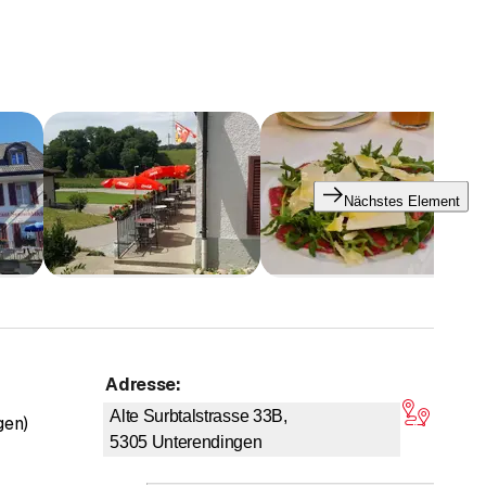
Nächstes Element
gram
. Wir freuen uns, wenn Sie uns folgen.
Adresse
:
 4,9 von 5 Sternen
Alte Surbtalstrasse 33B,
gen)
5305
Unterendingen