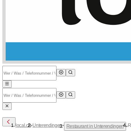
•
•
local.ch
Unterendingen
R
•
Restaurant in Unterendingen