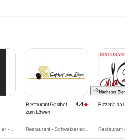
Nächstes Element
4.4
Restaurant Gasthof
Pizzeria da Luigi
Bewertung
zum Löwen
Restaurant • Weinkeller • Pizzeria
Restaurant • Schweizerische Küche • Take Away • Pizzeria • Thailändische Küche • Bankett • Catering • Events • Veranstaltungen