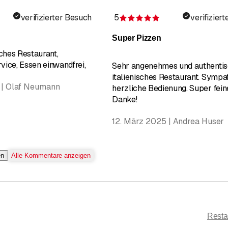
verifizierter Besuch
5
verifizier
wertung 4 von 5 Sternen
Bewertung 5 von 5
Super Pizzen
ches Restaurant,
vice, Essen einwandfrei,
Sehr angenehmes und authenti
italienisches Restaurant. Sympa
 | Olaf Neumann
herzliche Bedienung. Super fein
Danke!
12. März 2025 | Andrea Huser
en
Alle Kommentare anzeigen
Resta