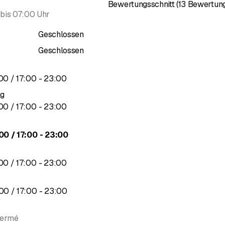
Bewertungsschnitt (13 Bewertun
Angebote
. Unsere
hausgemachten Pommes frites
aus frischen K
bis
07:00 Uhr
phäre, herzliches Ambiente und abwechslungsreiche Küche erwar
Geschlossen
 Speisesaal, einen Bankettsaal und eine schattige Terrasse verfügt
Geschlossen
bis
00
/ 17
:
00
-
23
:
00
ag
bis
00
/ 17
:
00
-
23
:
00
s
bis
00
/ 17
:
00
-
23
:
00
bis
00
/ 17
:
00
-
23
:
00
s
bis
00
/ 17
:
00
-
23
:
00
fermé