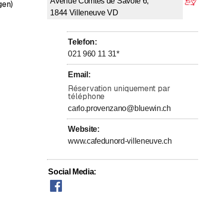
Avenue Comtes de Savoie 6,
gen)
artoffeln haben schon viele Gäste überzeugt!
1844
Villeneuve VD
ten Sie in unserem
Restaurant-Pizzeria
, das über eine
.
Telefon
:
021 960 11 31
*
Email
:
Réservation uniquement par
téléphone
carlo.provenzano@bluewin.ch
Website
:
www.cafedunord-villeneuve.ch
Social Media
: