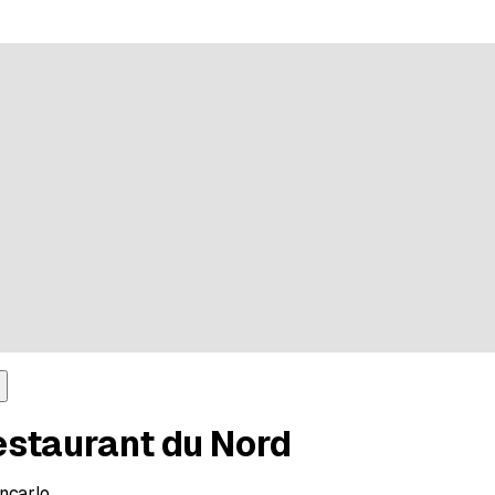
 5 Sternen bei 13 Bewertungen
estaurant du Nord
ncarlo