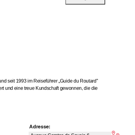
und seit 1993 im Reiseführer „Guide du Routard”
liert und eine treue Kundschaft gewonnen, die die
verschiedene
Fondues
,
Fleischgerichte
sowie
Eglifilets
eugern zubereitet.
Adresse
:
 4,6 von 5 Sternen
lzeiten mit der Familie oder Freunden bieten wir Ihnen