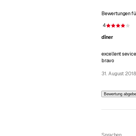
Bewertungen fü
4
Be
dîner
excellent sevice
bravo
31. August 201
Bewertung abgeb
Sprachen