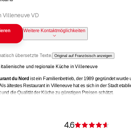
n Villeneuve VD
ieren
Weitere Kontaktmöglichkeiten
atisch übersetzte Texte.
Original auf Französisch anzeigen
talienische und regionale Küche in Villeneuve
urant du Nord
ist ein Familienbetrieb, der 1989 gegründet wurde 
Als ältestes Restaurant in Villeneuve hat es sich in der Stadt etab
 und die Qualität der Küche zu günstigen Preisen schätzt.
lungen
umfassen
traditionelle Brasserie-Gerichte
. Sie können 
unsere Gerichte werden mit
frischen Produkten
von regionalen Erz
4.6
Bewertung
nnen Sie ein
Tagesmenü für etwa 22.-
genießen. Für gesellige Mah