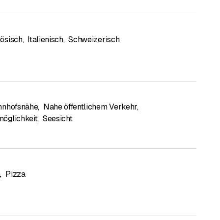
ösisch
,
Italienisch
,
Schweizerisch
hnhofsnähe
,
Nahe öffentlichem Verkehr
,
öglichkeit
,
Seesicht
a
,
Pizza