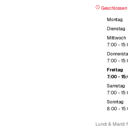
verschiedene 
Geschlossen
Familiäre Atmos
Montag
Brasserie, einen
Dienstag
Mittwoch
bis
7
:
00
-
15
:
Donnerst
bis
7
:
00
-
15
:
Freitag
bi
7
:
00
-
15
:
Samstag
bis
7
:
00
-
15
:
Sonntag
bi
8
:
00
-
15
:
Lundi & Mardi 