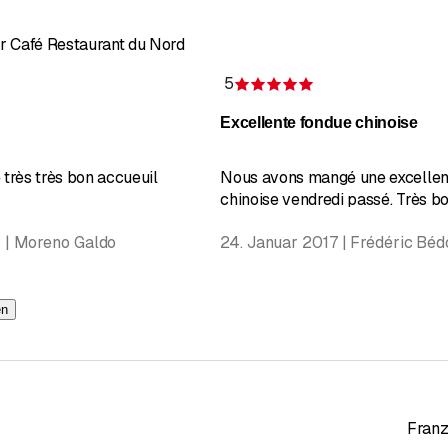
r Café Restaurant du Nord
5
wertung 4 von 5 Sternen
Bewertung 5 von 5
Excellente fondue chinoise
 très très bon accueuil
Nous avons mangé une excellen
chinoise vendredi passé. Très bon
8 | Moreno Galdo
24. Januar 2017 | Frédéric Béd
en
Franz