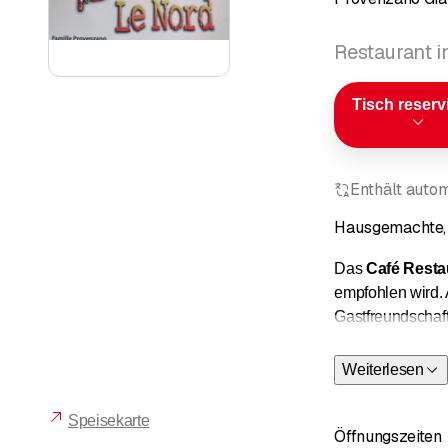
Restaurant i
Tisch reserv
Enthält autom
Hausgemachte, i
Das
Café Resta
empfohlen wird. 
Gastfreundschaft
Unsere Empfeh
Weiterlesen
genießen. Alle 
Speisekarte
Öffnungszeiten
Jeden Mittag kö