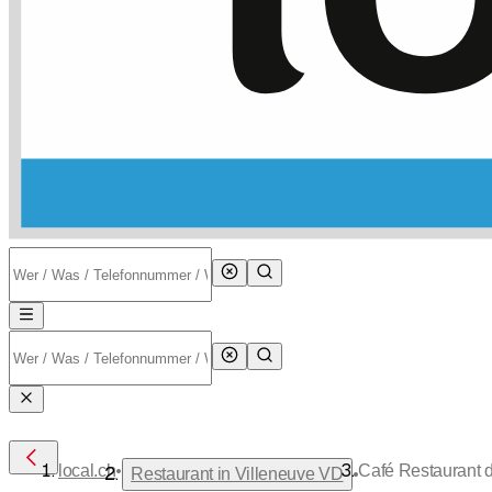
•
local.ch
Café Restaurant 
•
Restaurant in Villeneuve VD