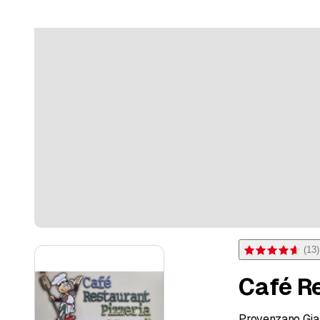
(
13
)
Bewertung 4,6 von
Café R
Provenzano Gia