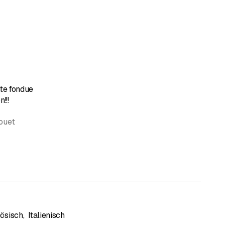
 Sternen
te fondue
!!!
ouet
ösisch
,
Italienisch