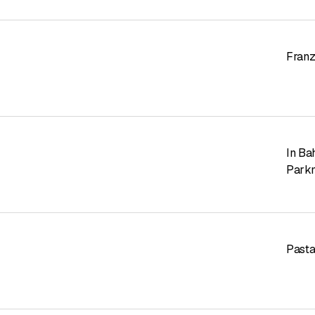
Franz
In Ba
Parkm
Past