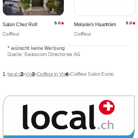
5.0
5.0
Salon Chez Rolf
Melanie's Haartröim
Bewertung
Coiffeur
Coiffeur
*
wünscht keine Werbung
Quelle:
Swisscom Directories AG
•
•
•
local.ch
Visp
Coiffeur in Visp
Coiffeur Salon Esmo