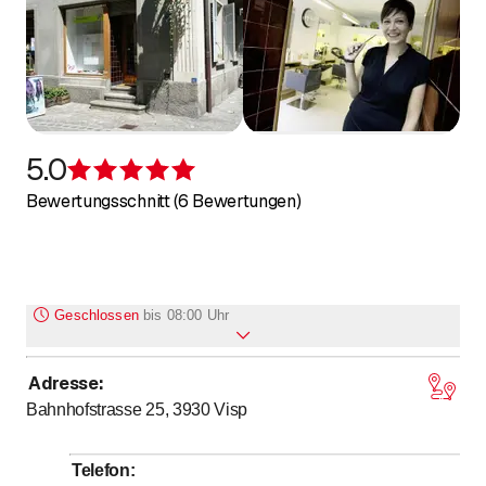
5.0
Bewertung 5 von 5 Sternen
Bewertungsschnitt (6 Bewertungen)
Geschlossen
bis
08:00 Uhr
Adresse
:
Montag
Geschlossen
Bahnhofstrasse 25, 3930
Visp
bis
bis
Dienstag
8
:
00
-
12
:
00
/ 13
:
30
-
18
:
00
bis
bis
Mittwoch
8
:
00
-
12
:
00
/ 13
:
30
-
18
:
00
Telefon
: