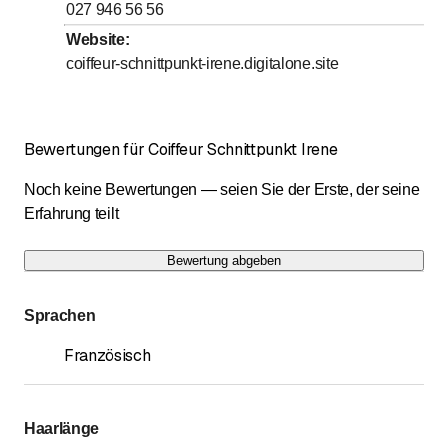
bis
bis
Donnerstag
8
:
00
-
12
:
00
/ 13
:
30
-
18
:
00
027 946 56 56
bis
Freitag
8
:
00
-
18
:
00
Website
:
coiffeur-schnittpunkt-irene.digitalone.site
bis
Samstag
8
:
00
-
12
:
00
Sonntag
Geschlossen
Bewertungen für Coiffeur Schnittpunkt Irene
Sonntag und Montag geschlossen
Noch keine Bewertungen — seien Sie der Erste, der seine
Erfahrung teilt
Bewertung abgeben
Sprachen
Französisch
Haarlänge