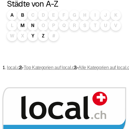
Städte von A-Z
A
B
C
D
E
F
G
H
I
J
K
L
M
N
O
P
Q
R
S
T
U
V
W
X
Y
Z
#
•
•
local.ch
Top Kategorien auf local.ch
Alle Kategorien auf local.