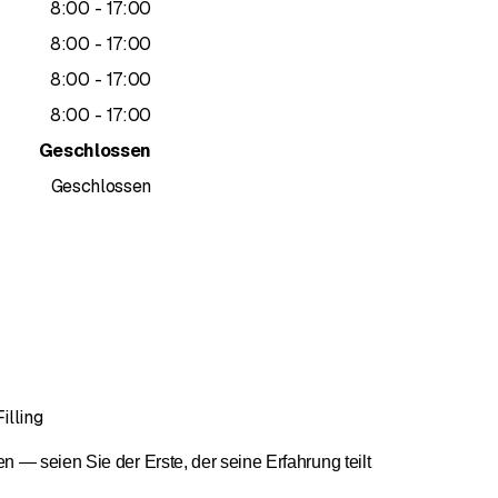
bis
8
:
00
-
17
:
00
bis
8
:
00
-
17
:
00
bis
8
:
00
-
17
:
00
bis
8
:
00
-
17
:
00
Geschlossen
Geschlossen
illing
— seien Sie der Erste, der seine Erfahrung teilt