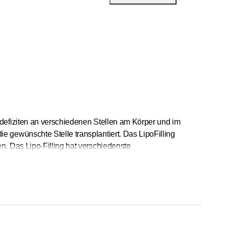
defiziten an verschiedenen Stellen am Körper und im
 gewünschte Stelle transplantiert. Das LipoFilling
. Das Lipo-Filling hat verschiedenste
llen sowie die Wiederherstellungsenchirurgie.
etischen Chirurgie. Gerne beantworten wir auch Ihre