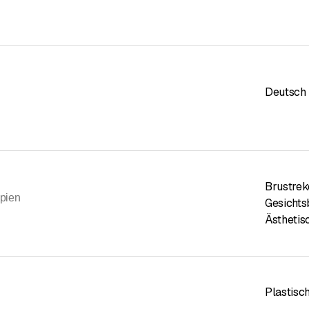
Deutsch
Brustrek
pien
Gesicht
Ästhetis
Plastisc