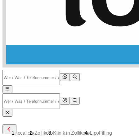
•
•
•
local.ch
Zollikon
Klinik in Zollikon
LipoFilling