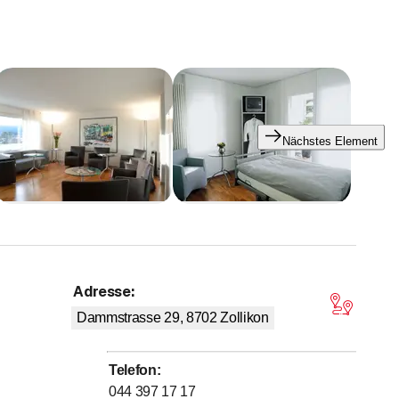
Nächstes Element
Adresse
:
on 5 Sternen
Dammstrasse 29, 8702
Zollikon
Telefon
:
044 397 17 17