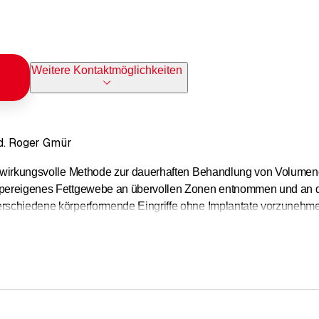
Weitere Kontaktmöglichkeiten
ed. Roger Gmür
ne wirkungsvolle Methode zur dauerhaften Behandlung von Volumen
rpereigenes Fettgewebe an übervollen Zonen entnommen und an die
erschiedene körperformende Eingriffe ohne Implantate vorzunehmen
ie Brustvergrösserungen, Gesichtsbehandlungen, Korrektur von De
ung und fachliche Kompetenz gelangen wir zum Erfolg in der ästh