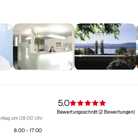
5.0
Bewertung 5 v
Bewertungsschnitt (2 Bewertungen)
ntag um 08:00 Uhr
bis
8
:
00
-
17
:
00