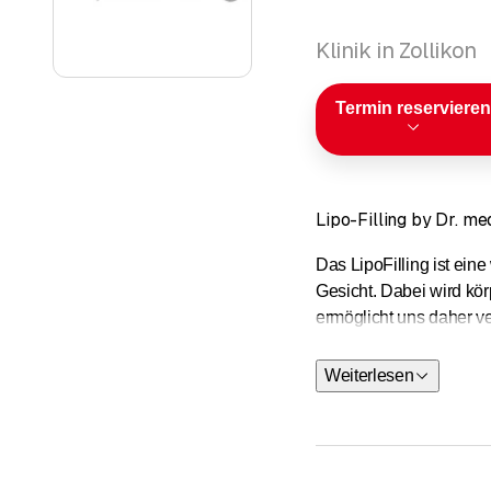
Klinik in Zollikon
Termin reservieren
Lipo-Filling by Dr. m
Das LipoFilling ist ei
Gesicht. Dabei wird kö
ermöglicht uns daher v
Einsatzmöglichkeiten w
Weiterlesen
Durch eingehende Berat
Fragen.