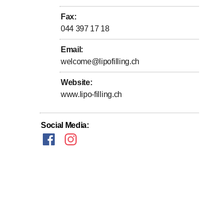
Fax
:
044 397 17 18
Email
:
welcome@lipofilling.ch
Website
:
www.lipo-filling.ch
Social Media
: