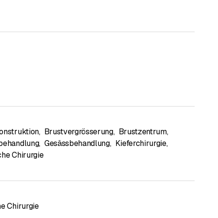
onstruktion
,
Brustvergrösserung
,
Brustzentrum
,
sbehandlung
,
Gesässbehandlung
,
Kieferchirurgie
,
che Chirurgie
he Chirurgie