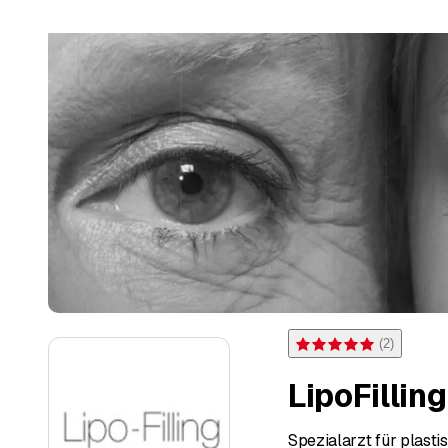
(
2
)
Bewertung 5 von 5 Sterne
LipoFilling
Spezialarzt für plasti