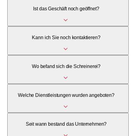
Ist das Geschäft noch geöffnet?
Nein, die Geschäftstätigkeit wurde infolge Pensionierung
Kann ich Sie noch kontaktieren?
am 30.11.2023 eingestellt.
Ja, für Fragen zu vergangenen Arbeiten sind wir per E-Mail
Wo befand sich die Schreinerei?
erreichbar.
An der Mööslistrasse 3 in 8038 Zürich-Wollishofen.
Welche Dienstleistungen wurden angeboten?
Einzelanfertigungen, Möbel nach Mass, Innenausbau und
Seit wann bestand das Unternehmen?
Reparaturen.