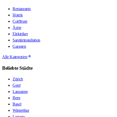
Restaurants
Hotels
Coiffeure
Ärzte
Elektriker
Sanitärinstallation
Garagen
Alle Kategorien
Beliebte Städte
Zürich
Genf
Lausanne
Bern
Basel
Winterthur
Lugano