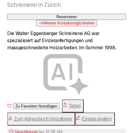
Schreinerei in Zürich
Reservieren
Weitere Kontaktmöglichkeiten
Die Walter Eggenberger Schreinerei AG war
spezialisiert auf Einzelanfertigungen und
massgeschneiderte Holzarbeiten. Im Sommer 1998
übernahmen Walter und Marlen Eggenberger die
bestehende Schreinerei Fäsi an der Mööslistrasse 3.
Infolge Pensionierung wurde die Geschäftstätigkeit per
30. November 2023 eingestellt. Ehemalige Kunden
können sich für Fragen zu vergangenen Arbeiten per E-
Mail melden.
Teilen
Zu Favoriten hinzufügen
Zum Adressbuch hinzufügen
Eintrag ändern
Geschlossen
bis
07:00 Uhr