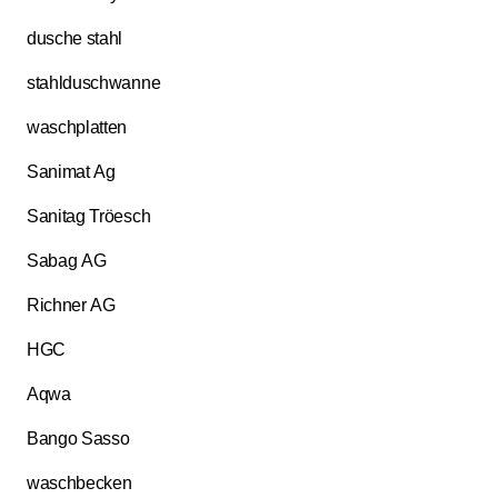
dusche stahl
stahlduschwanne
waschplatten
Sanimat Ag
Sanitag Tröesch
Sabag AG
Richner AG
HGC
Aqwa
Bango Sasso
waschbecken