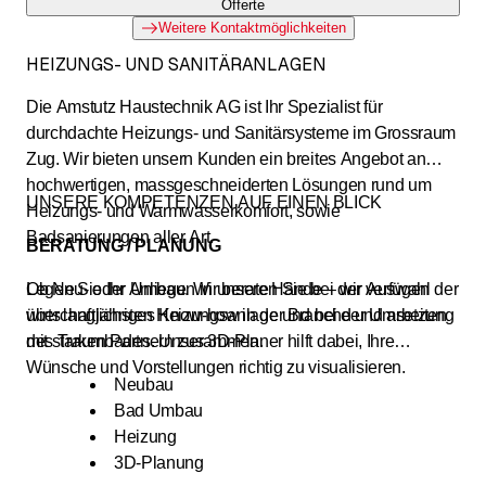
Offerte
Weitere Kontaktmöglichkeiten
HEIZUNGS- UND SANITÄRANLAGEN
Die Amstutz Haustechnik AG ist Ihr Spezialist für
durchdachte Heizungs- und Sanitärsysteme im Grossraum
Zug. Wir bieten unsern Kunden ein breites Angebot an
hochwertigen, massgeschneiderten Lösungen rund um
UNSERE KOMPETENZEN AUF EINEN BLICK
Heizungs- und Warmwasserkomfort, sowie
Badsanierungen aller Art.
BERATUNG / PLANUNG
Legen Sie Ihr Anliegen in unsere Hände – wir verfügen
Ob Neu- oder Umbau. Wir beraten Sie bei der Auswahl der
über langjähriges Know-how in der Branche und arbeiten
wirtschaftlichsten Heizungsanlage und bei der Umsetzung
mit starken Partnern zusammen.
des Traumbades. Unser 3D-Planer hilft dabei, Ihre
Wünsche und Vorstellungen richtig zu visualisieren.
Neubau
Bad Umbau
Heizung
3D-Planung