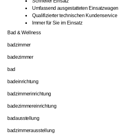
Schneller Einsatz
Umfassend ausgestatteten Einsatzwagen
Qualifizierter technischen Kundenservice
Immer für Sie im Einsatz
Bad & Wellness
badzimmer
badezimmer
bad
badeinrichtung
badzimmerinrichtung
badezimmereinrichtung
badausstellung
badzimmerausstellung