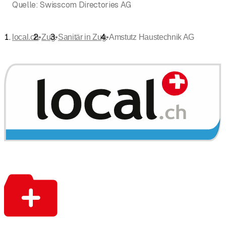
Quelle:
Swisscom Directories AG
•
•
•
local.ch
Zug
Sanitär in Zug
Amstutz Haustechnik AG