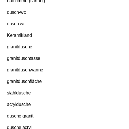
badzimmerplanung
dusch-wc
dusch wc
Keramikland
granitdusche
granitduschtasse
granitduschwanne
granitduschfläche
stahldusche
acryldusche
dusche granit
dusche acryl