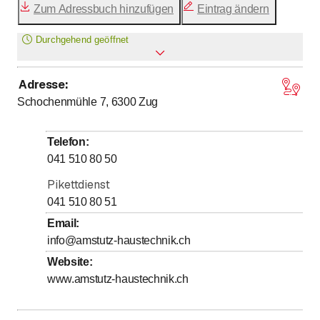
Zum Adressbuch hinzufügen
Eintrag ändern
Durchgehend geöffnet
Adresse
:
Montag
Ganztags geöffnet
Schochenmühle 7, 6300
Zug
Dienstag
Ganztags geöffnet
Mittwoch
Ganztags geöffnet
Telefon
:
Donnerstag
Ganztags geöffnet
041 510 80 50
Freitag
Ganztags geöffnet
Pikettdienst
Samstag
Ganztags geöffnet
041 510 80 51
Sonntag
Ganztags geöffnet
Email
:
info@amstutz-haustechnik.ch
Unser Showroom ist zu den gewöhnlichen
Website
:
Bürozeiten geöffnet
www.amstutz-haustechnik.ch