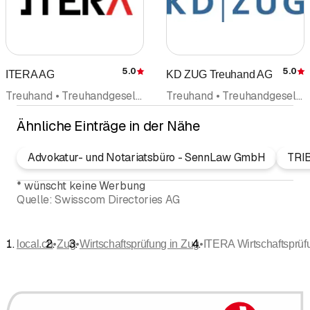
5.0
5.0
ITERA AG
KD ZUG Treuhand AG
Bewertung
Treuhand • Treuhandgesellschaft Treuhandbüro • Buchhaltungsbüro • Informatik • Steuerberatung • Wirtschaftsprüfung
Treuhand • Treuhandgesellschaft Treuhandbüro • Steuerberatung • Buchhaltungsbüro • Unternehmensberatung • Wirtschaftsprüfung • Finanzplanung • Unternehmensnachfolge • Steuererklärung • Steuerexperte
Ähnliche Einträge in der Nähe
Advokatur- und Notariatsbüro - SennLaw GmbH
TRI
*
wünscht keine Werbung
Quelle:
Swisscom Directories AG
•
•
•
local.ch
Zug
Wirtschaftsprüfung in Zug
ITERA Wirtschaftsprü