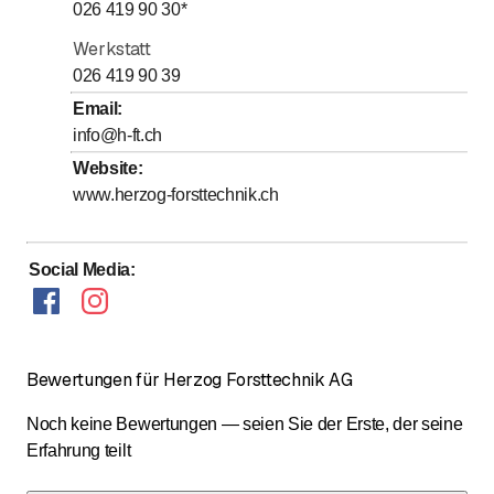
bis
bis
Freitag
7
:
30
-
12
:
00
/ 13
:
00
-
17
:
00
026 419 90 30
*
Samstag
Geschlossen
Werkstatt
Sonntag
026 419 90 39
Geschlossen
Email
:
info@h-ft.ch
Website
:
www.herzog-forsttechnik.ch
Social Media
:
Bewertungen für Herzog Forsttechnik AG
Noch keine Bewertungen — seien Sie der Erste, der seine
Erfahrung teilt