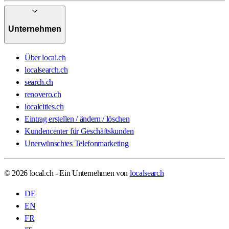
Unternehmen
Über local.ch
localsearch.ch
search.ch
renovero.ch
localcities.ch
Eintrag erstellen / ändern / löschen
Kundencenter für Geschäftskunden
Unerwünschtes Telefonmarketing
© 2026 local.ch - Ein Unternehmen von
localsearch
DE
EN
FR