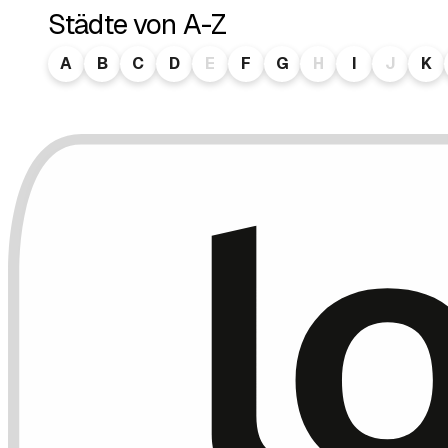
Städte von A-Z
A
B
C
D
E
F
G
H
I
J
K