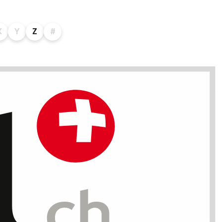
X
Y
Z
#