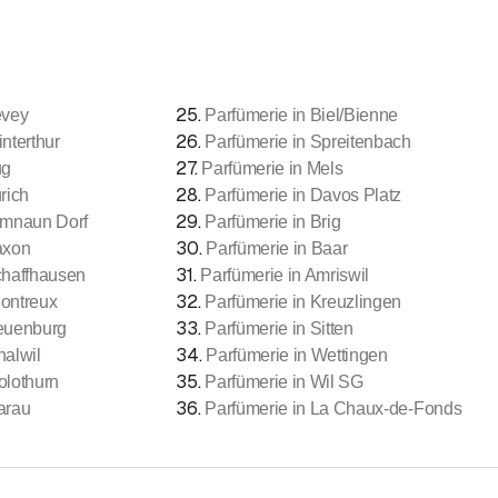
25
.
evey
Parfümerie in Biel/Bienne
26
.
nterthur
Parfümerie in Spreitenbach
27
.
ug
Parfümerie in Mels
28
.
rich
Parfümerie in Davos Platz
29
.
amnaun Dorf
Parfümerie in Brig
30
.
axon
Parfümerie in Baar
31
.
chaffhausen
Parfümerie in Amriswil
32
.
Montreux
Parfümerie in Kreuzlingen
33
.
Neuenburg
Parfümerie in Sitten
34
.
halwil
Parfümerie in Wettingen
35
.
olothurn
Parfümerie in Wil SG
36
.
arau
Parfümerie in La Chaux-de-Fonds