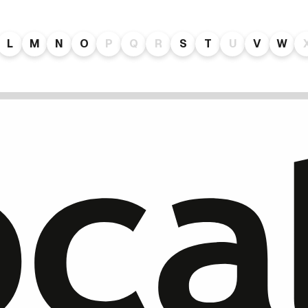
L
M
N
O
P
Q
R
S
T
U
V
W